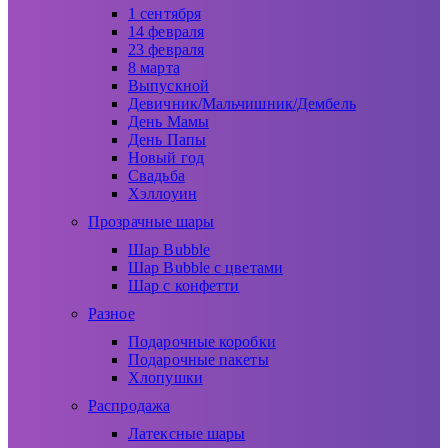
1 сентября
14 февраля
23 февраля
8 марта
Выпускной
Девичник/Мальчишник/Дембель
День Мамы
День Папы
Новый год
Свадьба
Хэллоуин
Прозрачные шары
Шар Bubble
Шар Bubble с цветами
Шар с конфетти
Разное
Подарочные коробки
Подарочные пакеты
Хлопушки
Распродажа
Латексные шары