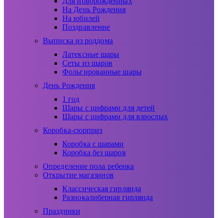
Для новорожденных
На День Рождения
На юбилей
Поздравление
Выписка из роддома
Латексные шары
Сеты из шаров
Фольгированные шары
День Рождения
1 год
Шары с цифрами для детей
Шары с цифрами для взрослых
Коробка-сюрприз
Коробка с шарами
Коробка без шаров
Определение пола ребенка
Открытие магазинов
Классическая гирлянда
Разнокалиберная гирлянда
Праздники