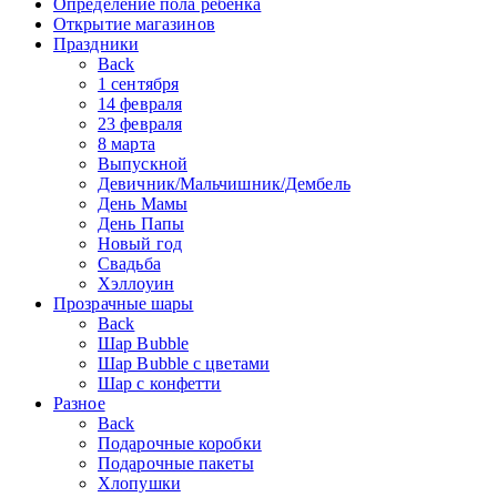
Определение пола ребенка
Открытие магазинов
Праздники
Back
1 сентября
14 февраля
23 февраля
8 марта
Выпускной
Девичник/Мальчишник/Дембель
День Мамы
День Папы
Новый год
Свадьба
Хэллоуин
Прозрачные шары
Back
Шар Bubble
Шар Bubble с цветами
Шар с конфетти
Разное
Back
Подарочные коробки
Подарочные пакеты
Хлопушки