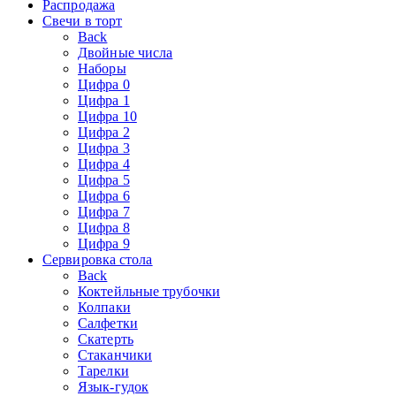
Распродажа
Свечи в торт
Back
Двойные числа
Наборы
Цифра 0
Цифра 1
Цифра 10
Цифра 2
Цифра 3
Цифра 4
Цифра 5
Цифра 6
Цифра 7
Цифра 8
Цифра 9
Сервировка стола
Back
Коктейльные трубочки
Колпаки
Салфетки
Скатерть
Стаканчики
Тарелки
Язык-гудок