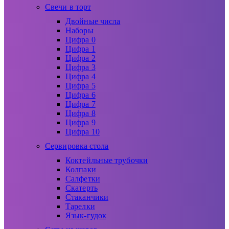
Свечи в торт
Двойные числа
Наборы
Цифра 0
Цифра 1
Цифра 2
Цифра 3
Цифра 4
Цифра 5
Цифра 6
Цифра 7
Цифра 8
Цифра 9
Цифра 10
Сервировка стола
Коктейльные трубочки
Колпаки
Салфетки
Скатерть
Стаканчики
Тарелки
Язык-гудок