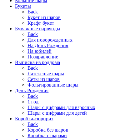
Большие шары
Букеты
Back
Букет из шаров
Крафт букет
Бумажные гирлянды
Back
Для новорожденных
На День Рождения
На юбилей
Поздравление
Выписка из роддома
Back
Латексные шары
Сеты из шаров
Фольгированные шары
День Рождения
Back
1 год
Шары с цифрами для взрослых
Шары с цифрами для детей
Коробка-сюрприз
Back
Коробка без шаров
Коробка с шарами