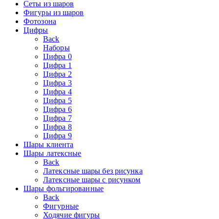
Сеты из шаров
Фигуры из шаров
Фотозона
Цифры
Back
Наборы
Цифра 0
Цифра 1
Цифра 2
Цифра 3
Цифра 4
Цифра 5
Цифра 6
Цифра 7
Цифра 8
Цифра 9
Шары клиента
Шары латексные
Back
Латексные шары без рисунка
Латексные шары с рисунком
Шары фольгированные
Back
Фигурные
Ходячие фигуры