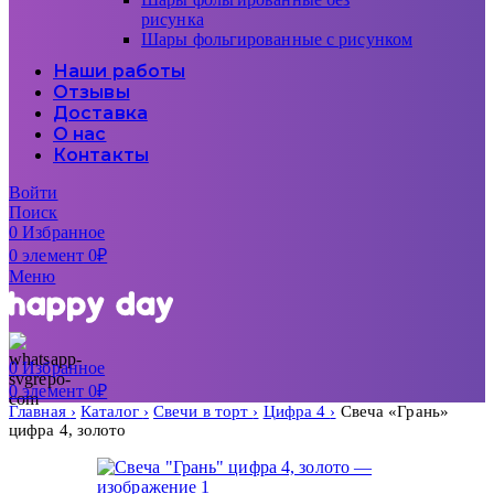
рисунка
Шары фольгированные с рисунком
Наши работы
Отзывы
Доставка
О нас
Контакты
Войти
Поиск
0
Избранное
0
элемент
0
₽
Меню
0
Избранное
0
элемент
0
₽
Главная
Каталог
Свечи в торт
Цифра 4
Свеча «Грань»
цифра 4, золото