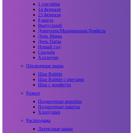
1 сентября
14 февраля
23 февраля
8 марта
Выпускной
Девичник/Мальчишник/Дембель
День Мамы
День Папы
Новый год
Свадьба
Хэллоуин
Прозрачные шары
Шар Bubble
Шар Bubble с цветами
Шар с конфетти
Разное
Подарочные коробки
Подарочные пакеты
Хлопушки
Распродажа
Латексные шары