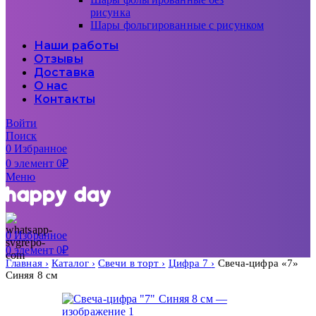
рисунка
Шары фольгированные с рисунком
Наши работы
Отзывы
Доставка
О нас
Контакты
Войти
Поиск
0
Избранное
0
элемент
0
₽
Меню
0
Избранное
0
элемент
0
₽
Главная
Каталог
Свечи в торт
Цифра 7
Свеча-цифра «7»
Синяя 8 см