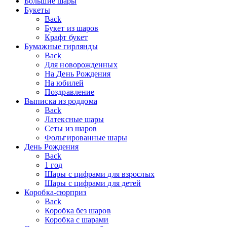
Большие шары
Букеты
Back
Букет из шаров
Крафт букет
Бумажные гирлянды
Back
Для новорожденных
На День Рождения
На юбилей
Поздравление
Выписка из роддома
Back
Латексные шары
Сеты из шаров
Фольгированные шары
День Рождения
Back
1 год
Шары с цифрами для взрослых
Шары с цифрами для детей
Коробка-сюрприз
Back
Коробка без шаров
Коробка с шарами