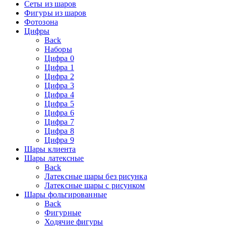
Сеты из шаров
Фигуры из шаров
Фотозона
Цифры
Back
Наборы
Цифра 0
Цифра 1
Цифра 2
Цифра 3
Цифра 4
Цифра 5
Цифра 6
Цифра 7
Цифра 8
Цифра 9
Шары клиента
Шары латексные
Back
Латексные шары без рисунка
Латексные шары с рисунком
Шары фольгированные
Back
Фигурные
Ходячие фигуры