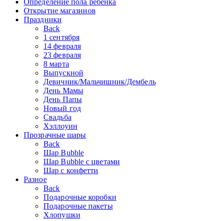
Определение пола ребенка
Открытие магазинов
Праздники
Back
1 сентября
14 февраля
23 февраля
8 марта
Выпускной
Девичник/Мальчишник/Дембель
День Мамы
День Папы
Новый год
Свадьба
Хэллоуин
Прозрачные шары
Back
Шар Bubble
Шар Bubble с цветами
Шар с конфетти
Разное
Back
Подарочные коробки
Подарочные пакеты
Хлопушки