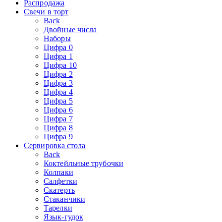
Распродажа
Свечи в торт
Back
Двойные числа
Наборы
Цифра 0
Цифра 1
Цифра 10
Цифра 2
Цифра 3
Цифра 4
Цифра 5
Цифра 6
Цифра 7
Цифра 8
Цифра 9
Сервировка стола
Back
Коктейльные трубочки
Колпаки
Салфетки
Скатерть
Стаканчики
Тарелки
Язык-гудок