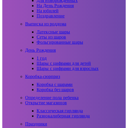
Для новорожденных
На День Рождения
На юбилей
Поздравление
Выписка из роддома
Латексные шары
Сеты из шаров
Фольгированные шары
День Рождения
1 год
Шары с цифрами для детей
Шары с цифрами для взрослых
Коробка-сюрприз
Коробка с шарами
Коробка без шаров
Определение пола ребенка
Открытие магазинов
Классическая гирлянда
Разнокалиберная гирлянда
Праздники