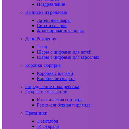
Поздравление
Выписка из роддома
Латексные шары
Сеты из шаров
Фольгированные шары
День Рождения
1 год
Шары с цифрами для детей
Шары с цифрами для взрослых
Коробка-сюрприз
Коробка с шарами
Коробка без шаров
Определение пола ребенка
Открытие магазинов
Классическая гирлянда
Разнокалиберная гирлянда
Праздники
1 сентября
14 февраля