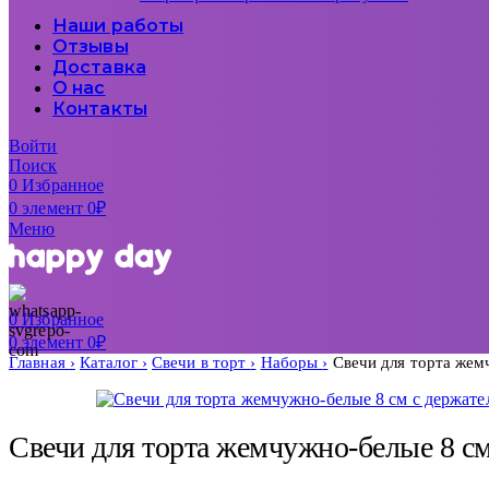
Наши работы
Отзывы
Доставка
О нас
Контакты
Войти
Поиск
0
Избранное
0
элемент
0
₽
Меню
0
Избранное
0
элемент
0
₽
Главная
Каталог
Свечи в торт
Наборы
Свечи для торта жемч
Свечи для торта жемчужно-белые 8 см 