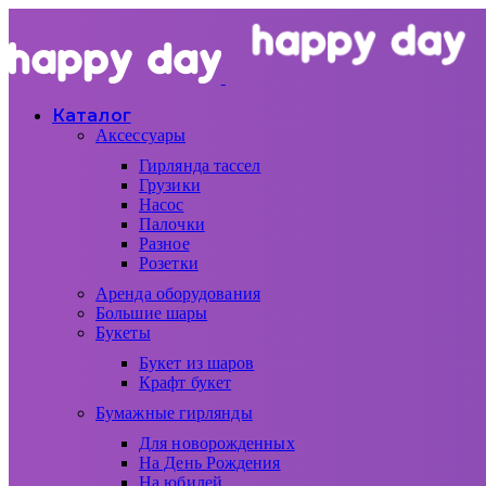
Каталог
Аксессуары
Гирлянда тассел
Грузики
Насос
Палочки
Разное
Розетки
Аренда оборудования
Большие шары
Букеты
Букет из шаров
Крафт букет
Бумажные гирлянды
Для новорожденных
На День Рождения
На юбилей