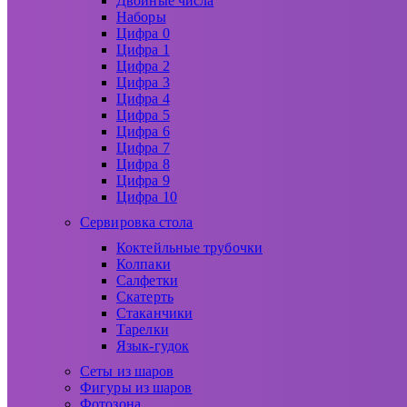
Двойные числа
Наборы
Цифра 0
Цифра 1
Цифра 2
Цифра 3
Цифра 4
Цифра 5
Цифра 6
Цифра 7
Цифра 8
Цифра 9
Цифра 10
Сервировка стола
Коктейльные трубочки
Колпаки
Салфетки
Скатерть
Стаканчики
Тарелки
Язык-гудок
Сеты из шаров
Фигуры из шаров
Фотозона