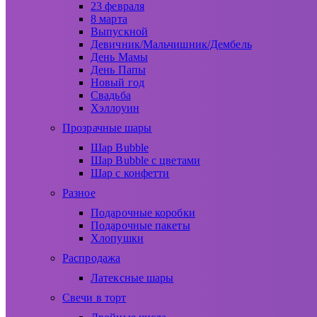
23 февраля
8 марта
Выпускной
Девичник/Мальчишник/Дембель
День Мамы
День Папы
Новый год
Свадьба
Хэллоуин
Прозрачные шары
Шар Bubble
Шар Bubble с цветами
Шар с конфетти
Разное
Подарочные коробки
Подарочные пакеты
Хлопушки
Распродажа
Латексные шары
Свечи в торт