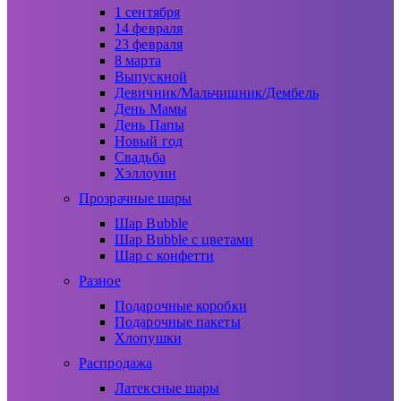
1 сентября
14 февраля
23 февраля
8 марта
Выпускной
Девичник/Мальчишник/Дембель
День Мамы
День Папы
Новый год
Свадьба
Хэллоуин
Прозрачные шары
Шар Bubble
Шар Bubble с цветами
Шар с конфетти
Разное
Подарочные коробки
Подарочные пакеты
Хлопушки
Распродажа
Латексные шары