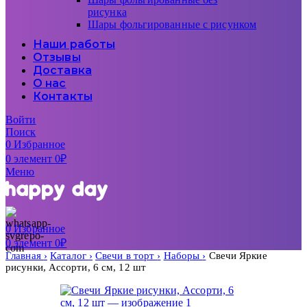
рисунка
Шары фольгированные с рисунком
Наши работы
Отзывы
Доставка
О нас
Контакты
Войти
Поиск
0
Избранное
0
элемент
0
₽
Меню
0
Избранное
0
элемент
0
₽
Главная
Каталог
Свечи в торт
Наборы
Свечи Яркие
рисунки, Ассорти, 6 см, 12 шт