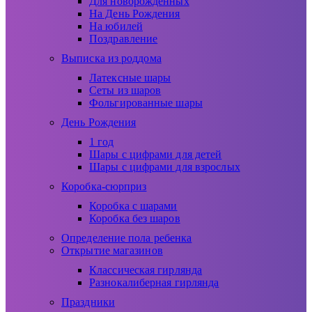
Для новорожденных
На День Рождения
На юбилей
Поздравление
Выписка из роддома
Латексные шары
Сеты из шаров
Фольгированные шары
День Рождения
1 год
Шары с цифрами для детей
Шары с цифрами для взрослых
Коробка-сюрприз
Коробка с шарами
Коробка без шаров
Определение пола ребенка
Открытие магазинов
Классическая гирлянда
Разнокалиберная гирлянда
Праздники