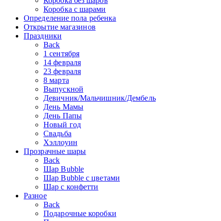
Коробка без шаров
Коробка с шарами
Определение пола ребенка
Открытие магазинов
Праздники
Back
1 сентября
14 февраля
23 февраля
8 марта
Выпускной
Девичник/Мальчишник/Дембель
День Мамы
День Папы
Новый год
Свадьба
Хэллоуин
Прозрачные шары
Back
Шар Bubble
Шар Bubble с цветами
Шар с конфетти
Разное
Back
Подарочные коробки