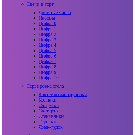
Свечи в торт
Двойные числа
Наборы
Цифра 0
Цифра 1
Цифра 2
Цифра 3
Цифра 4
Цифра 5
Цифра 6
Цифра 7
Цифра 8
Цифра 9
Цифра 10
Сервировка стола
Коктейльные трубочки
Колпаки
Салфетки
Скатерть
Стаканчики
Тарелки
Язык-гудок