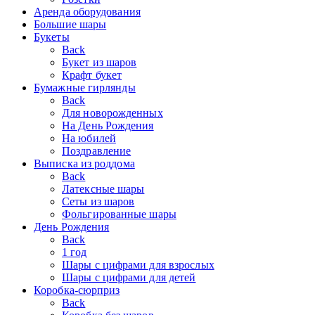
Аренда оборудования
Большие шары
Букеты
Back
Букет из шаров
Крафт букет
Бумажные гирлянды
Back
Для новорожденных
На День Рождения
На юбилей
Поздравление
Выписка из роддома
Back
Латексные шары
Сеты из шаров
Фольгированные шары
День Рождения
Back
1 год
Шары с цифрами для взрослых
Шары с цифрами для детей
Коробка-сюрприз
Back