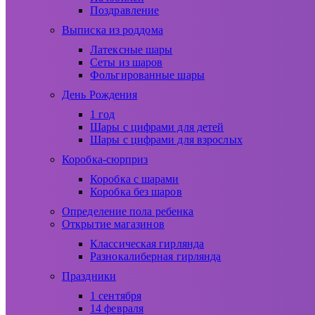
Поздравление
Выписка из роддома
Латексные шары
Сеты из шаров
Фольгированные шары
День Рождения
1 год
Шары с цифрами для детей
Шары с цифрами для взрослых
Коробка-сюрприз
Коробка с шарами
Коробка без шаров
Определение пола ребенка
Открытие магазинов
Классическая гирлянда
Разнокалиберная гирлянда
Праздники
1 сентября
14 февраля