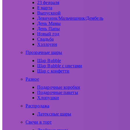
23 февраля
8 марта
Выпускной
Девичник/Мальчишник/Дембель
День Мамы
День Папы
Новый год
Свадьба
Хэллоуин
Прозрачные шары
Шар Bubble
Шар Bubble с цветами
Шар с конфетти
Разное
Подарочные коробки
Подарочные пакеты
Хлопушки
Распродажа
Латексные шары
Свечи в торт