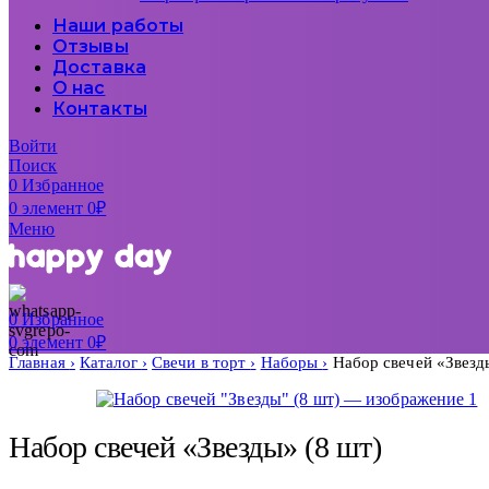
Наши работы
Отзывы
Доставка
О нас
Контакты
Войти
Поиск
0
Избранное
0
элемент
0
₽
Меню
0
Избранное
0
элемент
0
₽
Главная
Каталог
Свечи в торт
Наборы
Набор свечей «Звезд
Набор свечей «Звезды» (8 шт)