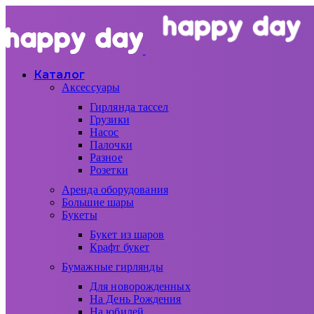
Каталог
Аксессуары
Гирлянда тассел
Грузики
Насос
Палочки
Разное
Розетки
Аренда оборудования
Большие шары
Букеты
Букет из шаров
Крафт букет
Бумажные гирлянды
Для новорожденных
На День Рождения
На юбилей