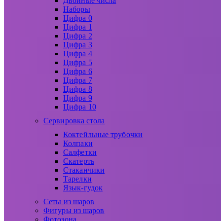
Двойные числа
Наборы
Цифра 0
Цифра 1
Цифра 2
Цифра 3
Цифра 4
Цифра 5
Цифра 6
Цифра 7
Цифра 8
Цифра 9
Цифра 10
Сервировка стола
Коктейльные трубочки
Колпаки
Салфетки
Скатерть
Стаканчики
Тарелки
Язык-гудок
Сеты из шаров
Фигуры из шаров
Фотозона