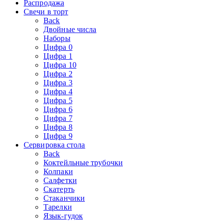
Распродажа
Свечи в торт
Back
Двойные числа
Наборы
Цифра 0
Цифра 1
Цифра 10
Цифра 2
Цифра 3
Цифра 4
Цифра 5
Цифра 6
Цифра 7
Цифра 8
Цифра 9
Сервировка стола
Back
Коктейльные трубочки
Колпаки
Салфетки
Скатерть
Стаканчики
Тарелки
Язык-гудок