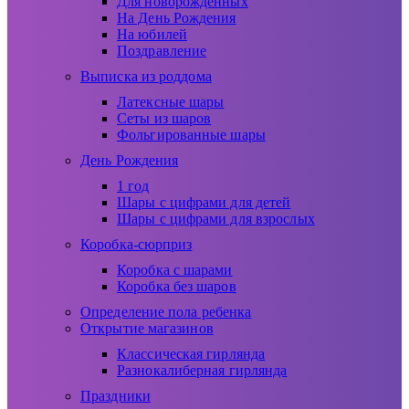
Для новорожденных
На День Рождения
На юбилей
Поздравление
Выписка из роддома
Латексные шары
Сеты из шаров
Фольгированные шары
День Рождения
1 год
Шары с цифрами для детей
Шары с цифрами для взрослых
Коробка-сюрприз
Коробка с шарами
Коробка без шаров
Определение пола ребенка
Открытие магазинов
Классическая гирлянда
Разнокалиберная гирлянда
Праздники