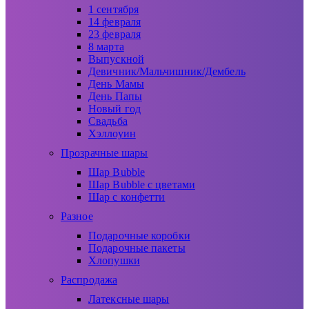
1 сентября
14 февраля
23 февраля
8 марта
Выпускной
Девичник/Мальчишник/Дембель
День Мамы
День Папы
Новый год
Свадьба
Хэллоуин
Прозрачные шары
Шар Bubble
Шар Bubble с цветами
Шар с конфетти
Разное
Подарочные коробки
Подарочные пакеты
Хлопушки
Распродажа
Латексные шары