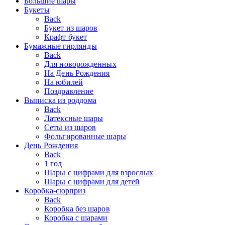
Большие шары
Букеты
Back
Букет из шаров
Крафт букет
Бумажные гирлянды
Back
Для новорожденных
На День Рождения
На юбилей
Поздравление
Выписка из роддома
Back
Латексные шары
Сеты из шаров
Фольгированные шары
День Рождения
Back
1 год
Шары с цифрами для взрослых
Шары с цифрами для детей
Коробка-сюрприз
Back
Коробка без шаров
Коробка с шарами