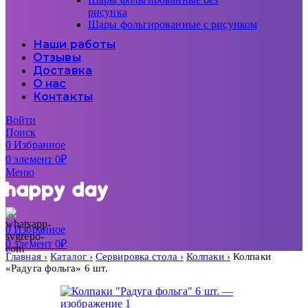
рисунка
Шары фольгированные с рисунком
Наши работы
Отзывы
Доставка
О нас
Контакты
Войти
Поиск
0
Избранное
0
элемент
0
₽
Меню
0
Избранное
0
элемент
0
₽
Главная
Каталог
Сервировка стола
Колпаки
Колпаки
«Радуга фольга» 6 шт.