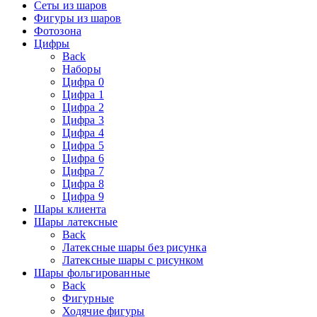
Сеты из шаров
Фигуры из шаров
Фотозона
Цифры
Back
Наборы
Цифра 0
Цифра 1
Цифра 2
Цифра 3
Цифра 4
Цифра 5
Цифра 6
Цифра 7
Цифра 8
Цифра 9
Шары клиента
Шары латексные
Back
Латексные шары без рисунка
Латексные шары с рисунком
Шары фольгированные
Back
Фигурные
Ходячие фигуры