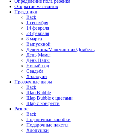
Определение пола ребенка
Открытие магазинов
Праздники
Back
1 сентября
14 февраля
23 февраля
8 марта
Выпускной
Девичник/Мальчишник/Дембель
День Мамы
День Папы
Новый год
Свадьба
Хэллоуин
Прозрачные шары
Back
Шар Bubble
Шар Bubble с цветами
Шар с конфетти
Разное
Back
Подарочные коробки
Подарочные пакеты
Хлопушки