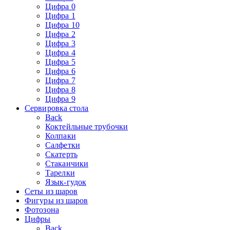
Цифра 0
Цифра 1
Цифра 10
Цифра 2
Цифра 3
Цифра 4
Цифра 5
Цифра 6
Цифра 7
Цифра 8
Цифра 9
Сервировка стола
Back
Коктейльные трубочки
Колпаки
Салфетки
Скатерть
Стаканчики
Тарелки
Язык-гудок
Сеты из шаров
Фигуры из шаров
Фотозона
Цифры
Back