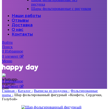
рисунка
Шары фольгированные с рисунком
Наши работы
Отзывы
Доставка
О нас
Контакты
Войти
Поиск
0
Избранное
0
элемент
0
₽
Меню
0
Избранное
0
элемент
0
₽
Главная
Каталог
Выписка из роддома
Фольгированные
шары
Шар фольгированный фигурный «Конфета, Сердечки,
Голубой»