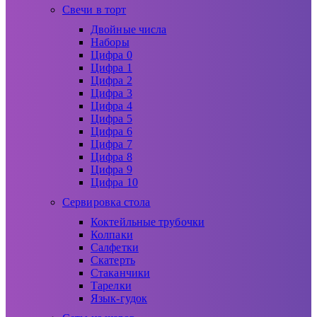
Свечи в торт
Двойные числа
Наборы
Цифра 0
Цифра 1
Цифра 2
Цифра 3
Цифра 4
Цифра 5
Цифра 6
Цифра 7
Цифра 8
Цифра 9
Цифра 10
Сервировка стола
Коктейльные трубочки
Колпаки
Салфетки
Скатерть
Стаканчики
Тарелки
Язык-гудок