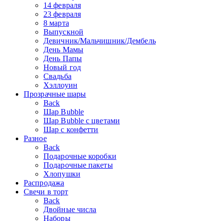
14 февраля
23 февраля
8 марта
Выпускной
Девичник/Мальчишник/Дембель
День Мамы
День Папы
Новый год
Свадьба
Хэллоуин
Прозрачные шары
Back
Шар Bubble
Шар Bubble с цветами
Шар с конфетти
Разное
Back
Подарочные коробки
Подарочные пакеты
Хлопушки
Распродажа
Свечи в торт
Back
Двойные числа
Наборы