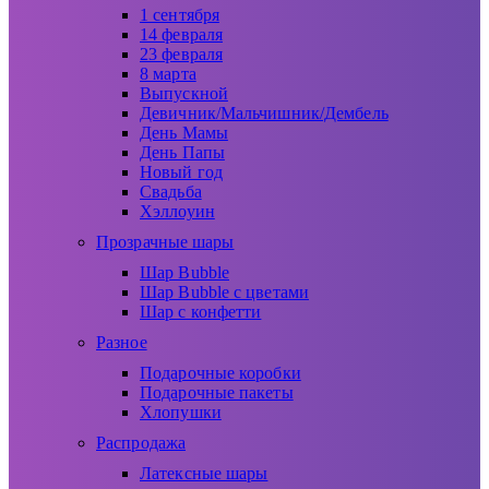
1 сентября
14 февраля
23 февраля
8 марта
Выпускной
Девичник/Мальчишник/Дембель
День Мамы
День Папы
Новый год
Свадьба
Хэллоуин
Прозрачные шары
Шар Bubble
Шар Bubble с цветами
Шар с конфетти
Разное
Подарочные коробки
Подарочные пакеты
Хлопушки
Распродажа
Латексные шары