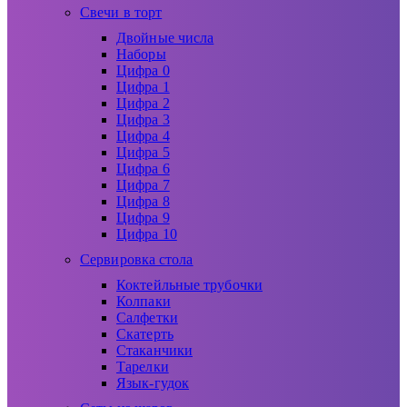
Свечи в торт
Двойные числа
Наборы
Цифра 0
Цифра 1
Цифра 2
Цифра 3
Цифра 4
Цифра 5
Цифра 6
Цифра 7
Цифра 8
Цифра 9
Цифра 10
Сервировка стола
Коктейльные трубочки
Колпаки
Салфетки
Скатерть
Стаканчики
Тарелки
Язык-гудок