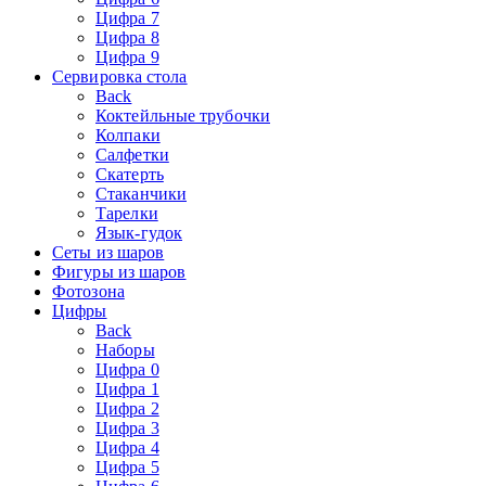
Цифра 7
Цифра 8
Цифра 9
Сервировка стола
Back
Коктейльные трубочки
Колпаки
Салфетки
Скатерть
Стаканчики
Тарелки
Язык-гудок
Сеты из шаров
Фигуры из шаров
Фотозона
Цифры
Back
Наборы
Цифра 0
Цифра 1
Цифра 2
Цифра 3
Цифра 4
Цифра 5