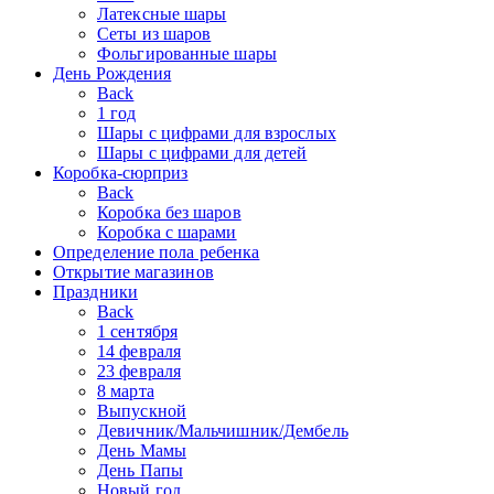
Латексные шары
Сеты из шаров
Фольгированные шары
День Рождения
Back
1 год
Шары с цифрами для взрослых
Шары с цифрами для детей
Коробка-сюрприз
Back
Коробка без шаров
Коробка с шарами
Определение пола ребенка
Открытие магазинов
Праздники
Back
1 сентября
14 февраля
23 февраля
8 марта
Выпускной
Девичник/Мальчишник/Дембель
День Мамы
День Папы
Новый год