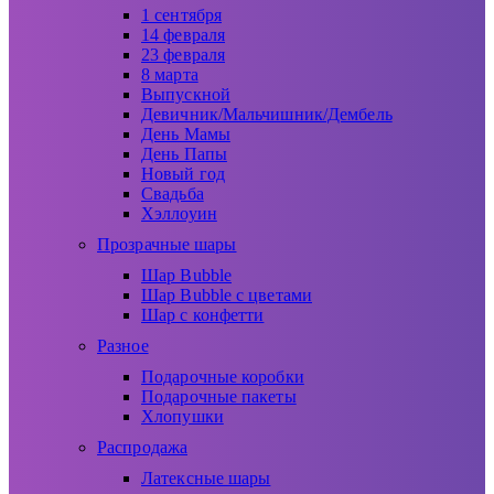
1 сентября
14 февраля
23 февраля
8 марта
Выпускной
Девичник/Мальчишник/Дембель
День Мамы
День Папы
Новый год
Свадьба
Хэллоуин
Прозрачные шары
Шар Bubble
Шар Bubble с цветами
Шар с конфетти
Разное
Подарочные коробки
Подарочные пакеты
Хлопушки
Распродажа
Латексные шары