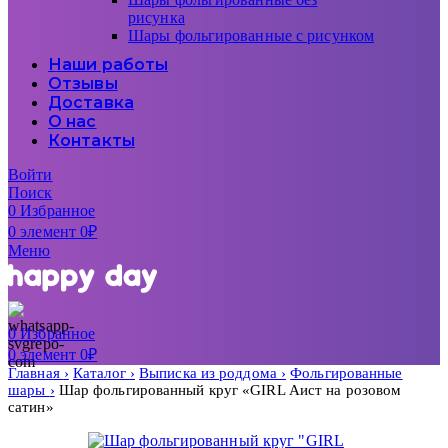
рисунка
Шары фольгированные с рисунком
Наши работы
Отзывы
Доставка
О нас
Контакты
Войти
Поиск
0
Избранное
0
элемент
0
₽
Меню
0
Избранное
0
элемент
0
₽
Главная
Каталог
Выписка из роддома
Фольгированные
шары
Шар фольгированный круг «GIRL Аист на розовом
сатин»