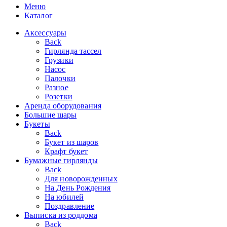
Меню
Каталог
Аксессуары
Back
Гирлянда тассел
Грузики
Насос
Палочки
Разное
Розетки
Аренда оборудования
Большие шары
Букеты
Back
Букет из шаров
Крафт букет
Бумажные гирлянды
Back
Для новорожденных
На День Рождения
На юбилей
Поздравление
Выписка из роддома
Back