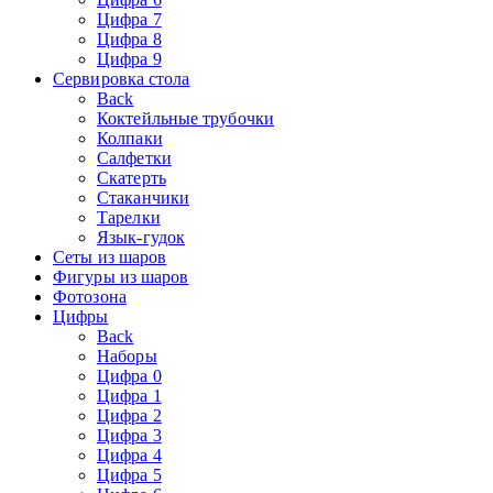
Цифра 7
Цифра 8
Цифра 9
Сервировка стола
Back
Коктейльные трубочки
Колпаки
Салфетки
Скатерть
Стаканчики
Тарелки
Язык-гудок
Сеты из шаров
Фигуры из шаров
Фотозона
Цифры
Back
Наборы
Цифра 0
Цифра 1
Цифра 2
Цифра 3
Цифра 4
Цифра 5