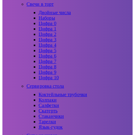
Свечи в торт
Двойные числа
Наборы
Цифра 0
Цифра 1
Цифра 2
Цифра 3
Цифра 4
Цифра 5
Цифра 6
Цифра 7
Цифра 8
Цифра 9
Цифра 10
Сервировка стола
Коктейльные трубочки
Колпаки
Салфетки
Скатерть
Стаканчики
Тарелки
Язык-гудок