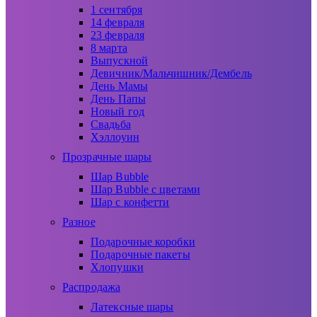
1 сентября
14 февраля
23 февраля
8 марта
Выпускной
Девичник/Мальчишник/Дембель
День Мамы
День Папы
Новый год
Свадьба
Хэллоуин
Прозрачные шары
Шар Bubble
Шар Bubble с цветами
Шар с конфетти
Разное
Подарочные коробки
Подарочные пакеты
Хлопушки
Распродажа
Латексные шары