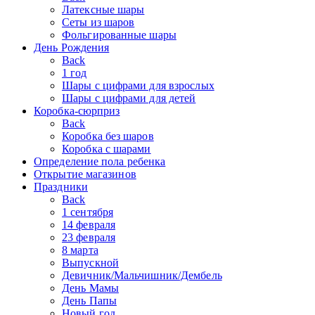
Латексные шары
Сеты из шаров
Фольгированные шары
День Рождения
Back
1 год
Шары с цифрами для взрослых
Шары с цифрами для детей
Коробка-сюрприз
Back
Коробка без шаров
Коробка с шарами
Определение пола ребенка
Открытие магазинов
Праздники
Back
1 сентября
14 февраля
23 февраля
8 марта
Выпускной
Девичник/Мальчишник/Дембель
День Мамы
День Папы
Новый год