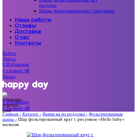
рисунка
Шары фольгированные с рисунком
Наши работы
Отзывы
Доставка
О нас
Контакты
Войти
Поиск
0
Избранное
0
элемент
0
₽
Меню
0
Избранное
0
элемент
0
₽
Главная
Каталог
Выписка из роддома
Фольгированные
шары
Шар фольгированный круг с рисунком «Hello baby»
мальчик