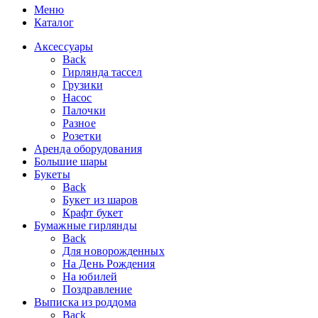
Меню
Каталог
Аксессуары
Back
Гирлянда тассел
Грузики
Насос
Палочки
Разное
Розетки
Аренда оборудования
Большие шары
Букеты
Back
Букет из шаров
Крафт букет
Бумажные гирлянды
Back
Для новорожденных
На День Рождения
На юбилей
Поздравление
Выписка из роддома
Back