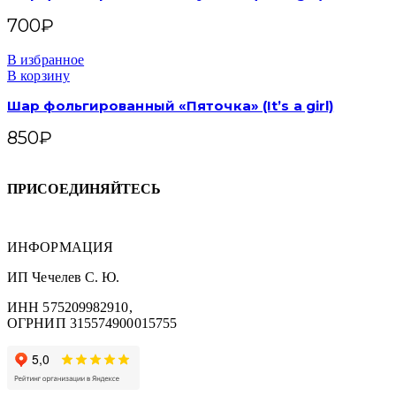
700
₽
В избранное
В корзину
Шар фольгированный «Пяточка» (It’s a girl)
850
₽
ПРИСОЕДИНЯЙТЕСЬ
ИНФОРМАЦИЯ
ИП Чечелев С. Ю.
ИНН 575209982910,
ОГРНИП 315574900015755