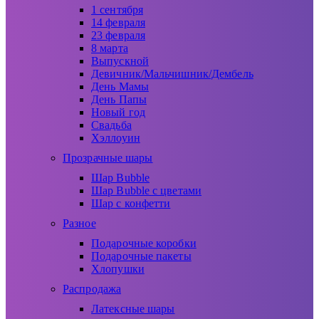
1 сентября
14 февраля
23 февраля
8 марта
Выпускной
Девичник/Мальчишник/Дембель
День Мамы
День Папы
Новый год
Свадьба
Хэллоуин
Прозрачные шары
Шар Bubble
Шар Bubble с цветами
Шар с конфетти
Разное
Подарочные коробки
Подарочные пакеты
Хлопушки
Распродажа
Латексные шары