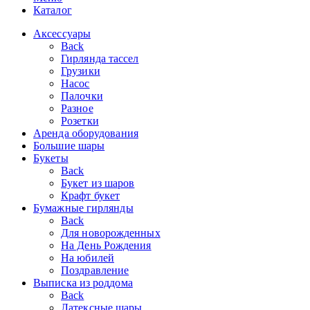
Каталог
Аксессуары
Back
Гирлянда тассел
Грузики
Насос
Палочки
Разное
Розетки
Аренда оборудования
Большие шары
Букеты
Back
Букет из шаров
Крафт букет
Бумажные гирлянды
Back
Для новорожденных
На День Рождения
На юбилей
Поздравление
Выписка из роддома
Back
Латексные шары