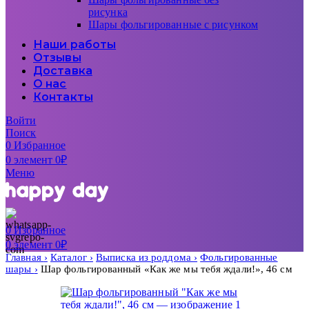
рисунка
Шары фольгированные с рисунком
Наши работы
Отзывы
Доставка
О нас
Контакты
Войти
Поиск
0
Избранное
0
элемент
0
₽
Меню
0
Избранное
0
элемент
0
₽
Главная
Каталог
Выписка из роддома
Фольгированные
шары
Шар фольгированный «Как же мы тебя ждали!», 46 см