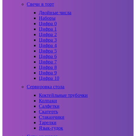
Свечи в торт
Двойные числа
Наборы
Цифра 0
Цифра 1
Цифра 2
Цифра 3
Цифра 4
Цифра 5
Цифра 6
Цифра 7
Цифра 8
Цифра 9
Цифра 10
Сервировка стола
Коктейльные трубочки
Колпаки
Салфетки
Скатерть
Стаканчики
Тарелки
Язык-гудок