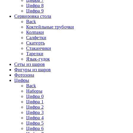
Цифра 7
Цифра 8
Цифра 9
Сервировка стола
Back
Коктейльные трубочки
Колпаки
Салфетки
Скатерть
Стаканчики
Тарелки
Язык-гудок
Сеты из шаров
Фигуры из шаров
Фотозона
Цифры
Back
Наборы
Цифра 0
Цифра 1
Цифра 2
Цифра 3
Цифра 4
Цифра 5
Цифра 6