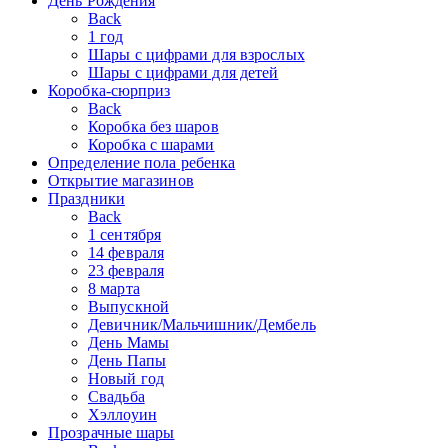
День Рождения
Back
1 год
Шары с цифрами для взрослых
Шары с цифрами для детей
Коробка-сюрприз
Back
Коробка без шаров
Коробка с шарами
Определение пола ребенка
Открытие магазинов
Праздники
Back
1 сентября
14 февраля
23 февраля
8 марта
Выпускной
Девичник/Мальчишник/Дембель
День Мамы
День Папы
Новый год
Свадьба
Хэллоуин
Прозрачные шары