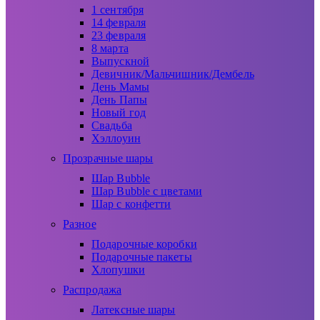
1 сентября
14 февраля
23 февраля
8 марта
Выпускной
Девичник/Мальчишник/Дембель
День Мамы
День Папы
Новый год
Свадьба
Хэллоуин
Прозрачные шары
Шар Bubble
Шар Bubble с цветами
Шар с конфетти
Разное
Подарочные коробки
Подарочные пакеты
Хлопушки
Распродажа
Латексные шары