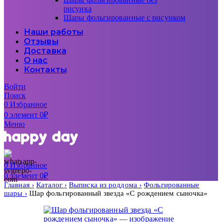
рисунка
Шары фольгированные с рисунком
Наши работы
Отзывы
Доставка
О нас
Контакты
Войти
Поиск
0
Избранное
0
элемент
0
₽
Меню
0
Избранное
0
элемент
0
₽
Главная
Каталог
Выписка из роддома
Фольгированные
шары
Шар фольгированный звезда «С рождением сыночка»