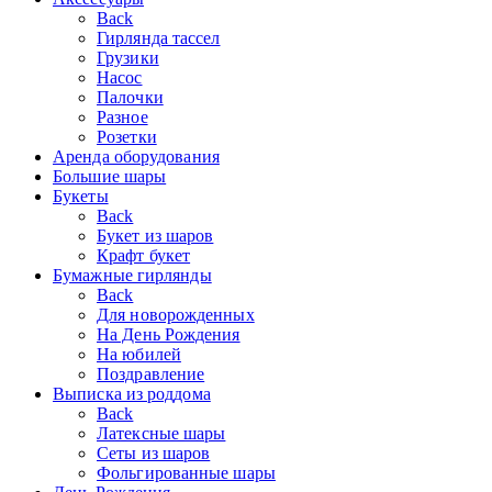
Back
Гирлянда тассел
Грузики
Насос
Палочки
Разное
Розетки
Аренда оборудования
Большие шары
Букеты
Back
Букет из шаров
Крафт букет
Бумажные гирлянды
Back
Для новорожденных
На День Рождения
На юбилей
Поздравление
Выписка из роддома
Back
Латексные шары
Сеты из шаров
Фольгированные шары