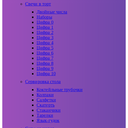
Свечи в торт
Двойные числа
Наборы
Цифра 0
Цифра 1
Цифра 2
Цифра 3
Цифра 4
Цифра 5
Цифра 6
Цифра 7
Цифра 8
Цифра 9
Цифра 10
Сервировка стола
Коктейльные трубочки
Колпаки
Салфетки
Скатерть
Стаканчики
Тарелки
Язык-гудок