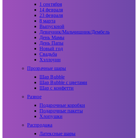
1 сентября
14 февраля
23 февраля
8 марта
Выпускной
Девичник/Мальчишник/Дембель
День Мамы
День Папы
Новый год
Свадьба
Хэллоуин
Прозрачные шары
Шар Bubble
Шар Bubble с цветами
Шар с конфетти
Разное
Подарочные коробки
Подарочные пакеты
Хлопушки
Распродажа
Латексные шары