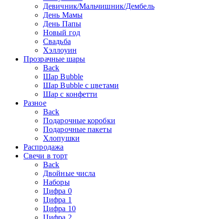
Девичник/Мальчишник/Дембель
День Мамы
День Папы
Новый год
Свадьба
Хэллоуин
Прозрачные шары
Back
Шар Bubble
Шар Bubble с цветами
Шар с конфетти
Разное
Back
Подарочные коробки
Подарочные пакеты
Хлопушки
Распродажа
Свечи в торт
Back
Двойные числа
Наборы
Цифра 0
Цифра 1
Цифра 10
Цифра 2