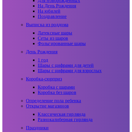
Для новорожденных
На День Рождения
На юбилей
Поздравление
Выписка из роддома
Латексные шары
Сеты из шаров
Фольгированные шары
День Рождения
1 год
Шары с цифрами для детей
Шары с цифрами для взрослых
Коробка-сюрприз
Коробка с шарами
Коробка без шаров
Определение пола ребенка
Открытие магазинов
Классическая гирлянда
Разнокалиберная гирлянда
Праздники