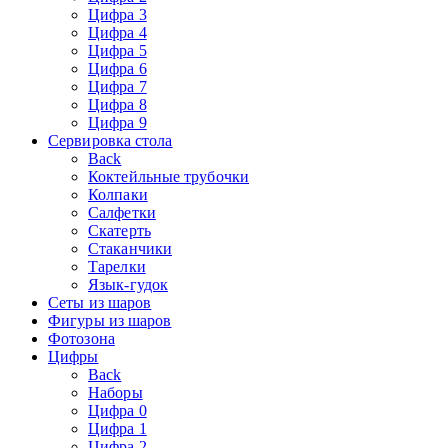
Цифра 3
Цифра 4
Цифра 5
Цифра 6
Цифра 7
Цифра 8
Цифра 9
Сервировка стола
Back
Коктейльные трубочки
Колпаки
Салфетки
Скатерть
Стаканчики
Тарелки
Язык-гудок
Сеты из шаров
Фигуры из шаров
Фотозона
Цифры
Back
Наборы
Цифра 0
Цифра 1
Цифра 2