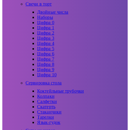
Свечи в торт
Двойные числа
Наборы
Цифра 0
Цифра 1
Цифра 2
Цифра 3
Цифра 4
Цифра 5
Цифра 6
Цифра 7
Цифра 8
Цифра 9
Цифра 10
Сервировка стола
Коктейльные трубочки
Колпаки
Салфетки
Скатерть
Стаканчики
Тарелки
Язык-гудок