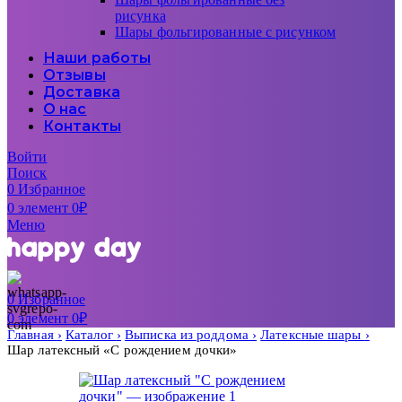
рисунка
Шары фольгированные с рисунком
Наши работы
Отзывы
Доставка
О нас
Контакты
Войти
Поиск
0
Избранное
0
элемент
0
₽
Меню
0
Избранное
0
элемент
0
₽
Главная
Каталог
Выписка из роддома
Латексные шары
Шар латексный «С рождением дочки»