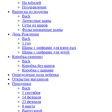
На юбилей
Поздравление
Выписка из роддома
Back
Латексные шары
Сеты из шаров
Фольгированные шары
День Рождения
Back
1 год
Шары с цифрами для взрослых
Шары с цифрами для детей
Коробка-сюрприз
Back
Коробка без шаров
Коробка с шарами
Определение пола ребенка
Открытие магазинов
Праздники
Back
1 сентября
14 февраля
23 февраля
8 марта
Выпускной