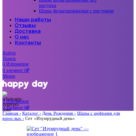
рисунка
Шары фольгированные с рисунком
Наши работы
Отзывы
Доставка
О нас
Контакты
Войти
Поиск
0
Избранное
0
элемент
0
₽
Меню
0
Избранное
0
элемент
0
₽
Главная
Каталог
День Рождения
Шары с цифрами для
взрослых
Сет «Изумрудный день»