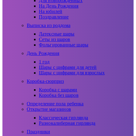
Для новорожденных
На День Рождения
На юбилей
Поздравление
Выписка из роддома
Латексные шары
Сеты из шаров
Фольгированные шары
День Рождения
1 год
Шары с цифрами для детей
Шары с цифрами для взрослых
Коробка-сюрприз
Коробка с шарами
Коробка без шаров
Определение пола ребенка
Открытие магазинов
Классическая гирлянда
Разнокалиберная гирлянда
Праздники