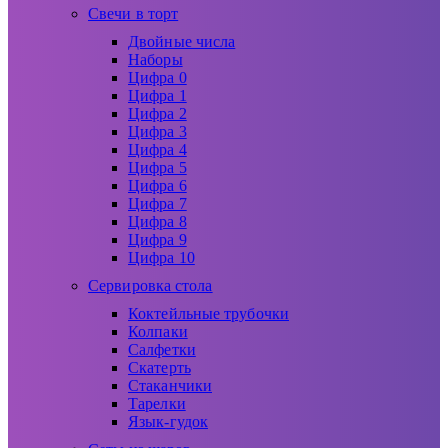
Свечи в торт
Двойные числа
Наборы
Цифра 0
Цифра 1
Цифра 2
Цифра 3
Цифра 4
Цифра 5
Цифра 6
Цифра 7
Цифра 8
Цифра 9
Цифра 10
Сервировка стола
Коктейльные трубочки
Колпаки
Салфетки
Скатерть
Стаканчики
Тарелки
Язык-гудок