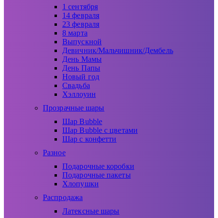
1 сентября
14 февраля
23 февраля
8 марта
Выпускной
Девичник/Мальчишник/Дембель
День Мамы
День Папы
Новый год
Свадьба
Хэллоуин
Прозрачные шары
Шар Bubble
Шар Bubble с цветами
Шар с конфетти
Разное
Подарочные коробки
Подарочные пакеты
Хлопушки
Распродажа
Латексные шары