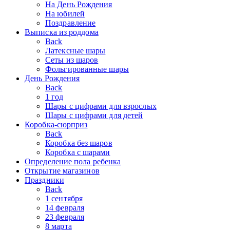
На День Рождения
На юбилей
Поздравление
Выписка из роддома
Back
Латексные шары
Сеты из шаров
Фольгированные шары
День Рождения
Back
1 год
Шары с цифрами для взрослых
Шары с цифрами для детей
Коробка-сюрприз
Back
Коробка без шаров
Коробка с шарами
Определение пола ребенка
Открытие магазинов
Праздники
Back
1 сентября
14 февраля
23 февраля
8 марта