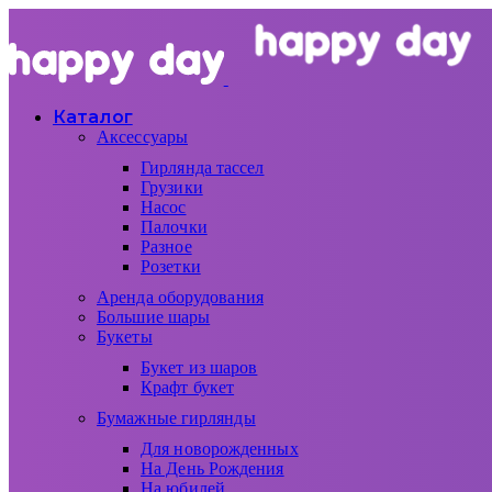
Каталог
Аксессуары
Гирлянда тассел
Грузики
Насос
Палочки
Разное
Розетки
Аренда оборудования
Большие шары
Букеты
Букет из шаров
Крафт букет
Бумажные гирлянды
Для новорожденных
На День Рождения
На юбилей