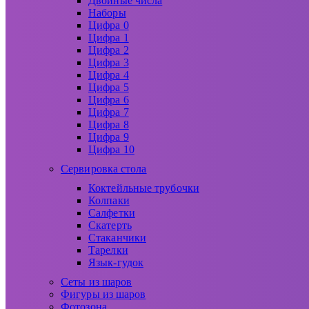
Двойные числа
Наборы
Цифра 0
Цифра 1
Цифра 2
Цифра 3
Цифра 4
Цифра 5
Цифра 6
Цифра 7
Цифра 8
Цифра 9
Цифра 10
Сервировка стола
Коктейльные трубочки
Колпаки
Салфетки
Скатерть
Стаканчики
Тарелки
Язык-гудок
Сеты из шаров
Фигуры из шаров
Фотозона