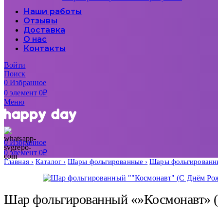
Наши работы
Отзывы
Доставка
О нас
Контакты
Войти
Поиск
0
Избранное
0
элемент
0
₽
Меню
0
Избранное
0
элемент
0
₽
Главная
Каталог
Шары фольгированные
Шары фольгированн
Шар фольгированный «»Космонавт» (