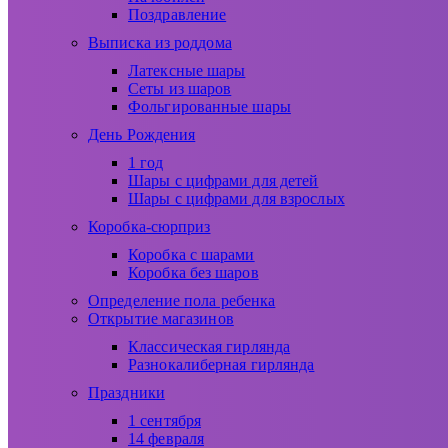
Поздравление
Выписка из роддома
Латексные шары
Сеты из шаров
Фольгированные шары
День Рождения
1 год
Шары с цифрами для детей
Шары с цифрами для взрослых
Коробка-сюрприз
Коробка с шарами
Коробка без шаров
Определение пола ребенка
Открытие магазинов
Классическая гирлянда
Разнокалиберная гирлянда
Праздники
1 сентября
14 февраля