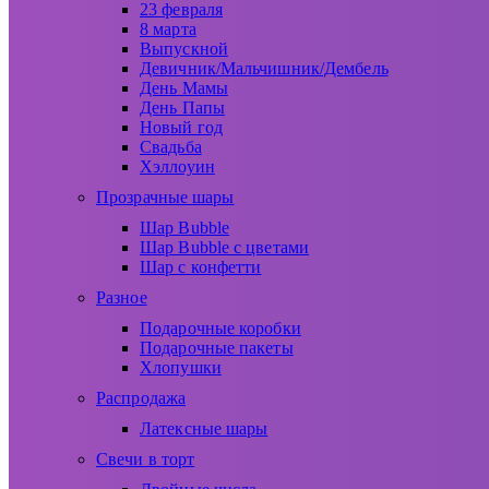
23 февраля
8 марта
Выпускной
Девичник/Мальчишник/Дембель
День Мамы
День Папы
Новый год
Свадьба
Хэллоуин
Прозрачные шары
Шар Bubble
Шар Bubble с цветами
Шар с конфетти
Разное
Подарочные коробки
Подарочные пакеты
Хлопушки
Распродажа
Латексные шары
Свечи в торт