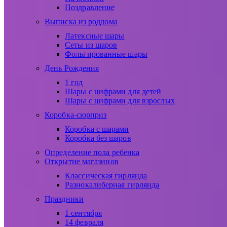
Поздравление
Выписка из роддома
Латексные шары
Сеты из шаров
Фольгированные шары
День Рождения
1 год
Шары с цифрами для детей
Шары с цифрами для взрослых
Коробка-сюрприз
Коробка с шарами
Коробка без шаров
Определение пола ребенка
Открытие магазинов
Классическая гирлянда
Разнокалиберная гирлянда
Праздники
1 сентября
14 февраля