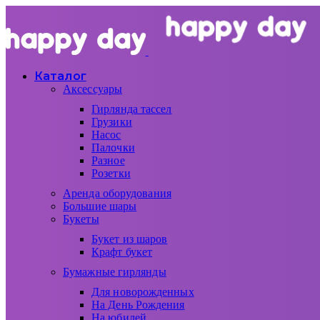
Каталог
Аксессуары
Гирлянда тассел
Грузики
Насос
Палочки
Разное
Розетки
Аренда оборудования
Большие шары
Букеты
Букет из шаров
Крафт букет
Бумажные гирлянды
Для новорожденных
На День Рождения
На юбилей