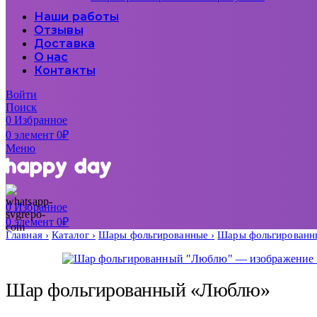
Наши работы
Отзывы
Доставка
О нас
Контакты
Войти
Поиск
0
Избранное
0
элемент
0
₽
Меню
0
Избранное
0
элемент
0
₽
Главная
Каталог
Шары фольгированные
Шары фольгированн
Шар фольгированный «Люблю»