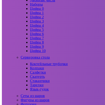
Двойные числа
Наборы
Цифра 0
Цифра 1
Цифра 2
Цифра 3
Цифра 4
Цифра 5
Цифра 6
Цифра 7
Цифра 8
Цифра 9
Цифра 10
Сервировка стола
Коктейльные трубочки
Колпаки
Салфетки
Скатерть
Стаканчики
Тарелки
Язык-гудок
Сеты из шаров
Фигуры из шаров
Фотозона