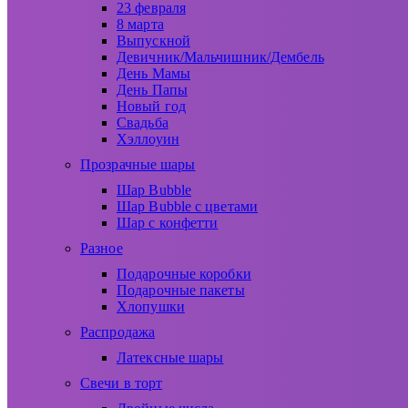
23 февраля
8 марта
Выпускной
Девичник/Мальчишник/Дембель
День Мамы
День Папы
Новый год
Свадьба
Хэллоуин
Прозрачные шары
Шар Bubble
Шар Bubble с цветами
Шар с конфетти
Разное
Подарочные коробки
Подарочные пакеты
Хлопушки
Распродажа
Латексные шары
Свечи в торт