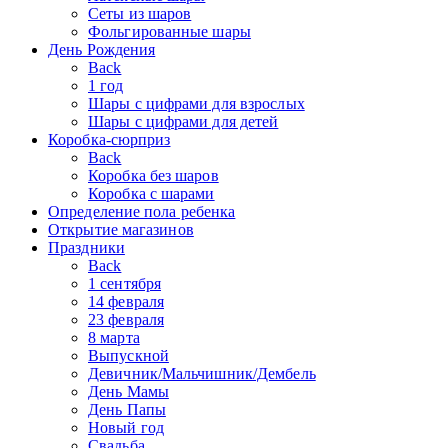
Сеты из шаров
Фольгированные шары
День Рождения
Back
1 год
Шары с цифрами для взрослых
Шары с цифрами для детей
Коробка-сюрприз
Back
Коробка без шаров
Коробка с шарами
Определение пола ребенка
Открытие магазинов
Праздники
Back
1 сентября
14 февраля
23 февраля
8 марта
Выпускной
Девичник/Мальчишник/Дембель
День Мамы
День Папы
Новый год
Свадьба