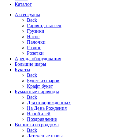
Каталог
Аксессуары
Back
Гирлянда тассел
Грузики
Насос
Палочки
Разное
Розетки
Аренда оборудования
Большие шары
Букеты
Back
Букет из шаров
Крафт букет
Бумажные гирлянды
Back
Для новорожденных
На День Рождения
На юбилей
Поздравление
Выписка из роддома
Back
Латексные шары