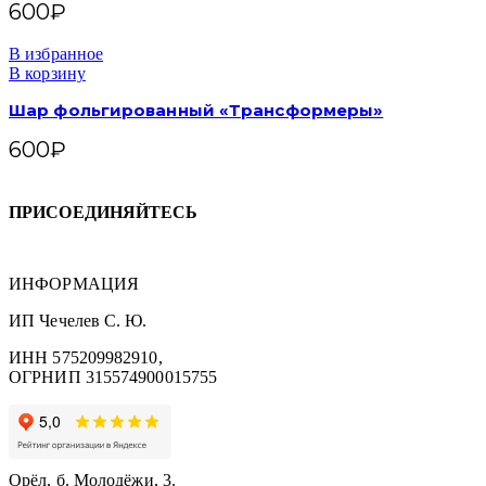
600
₽
В избранное
В корзину
Шар фольгированный «Трансформеры»
600
₽
ПРИСОЕДИНЯЙТЕСЬ
ИНФОРМАЦИЯ
ИП Чечелев С. Ю.
ИНН 575209982910,
ОГРНИП 315574900015755
Орёл, б. Молодёжи, 3.