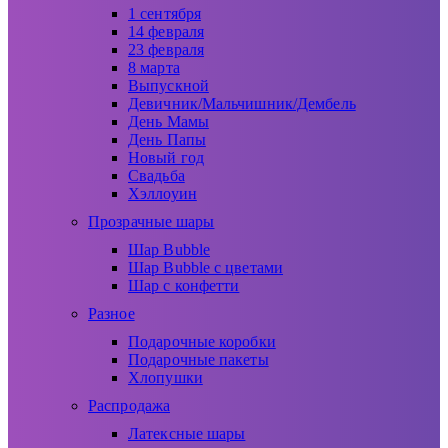
1 сентября
14 февраля
23 февраля
8 марта
Выпускной
Девичник/Мальчишник/Дембель
День Мамы
День Папы
Новый год
Свадьба
Хэллоуин
Прозрачные шары
Шар Bubble
Шар Bubble с цветами
Шар с конфетти
Разное
Подарочные коробки
Подарочные пакеты
Хлопушки
Распродажа
Латексные шары