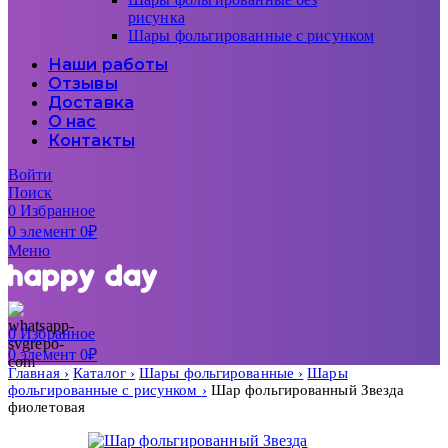
рисунка
Шары фольгированные с рисунком
Наши работы
Отзывы
Доставка
О нас
Контакты
Войти
Поиск
0
Избранное
0
элемент
0
₽
Меню
0
Избранное
0
элемент
0
₽
Главная
Каталог
Шары фольгированные
Шары
фольгированные с рисунком
Шар фольгированный Звезда
фиолетовая