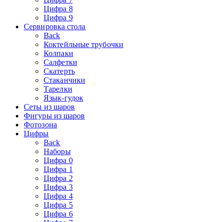
Цифра 8
Цифра 9
Сервировка стола
Back
Коктейльные трубочки
Колпаки
Салфетки
Скатерть
Стаканчики
Тарелки
Язык-гудок
Сеты из шаров
Фигуры из шаров
Фотозона
Цифры
Back
Наборы
Цифра 0
Цифра 1
Цифра 2
Цифра 3
Цифра 4
Цифра 5
Цифра 6