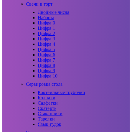
Свечи в торт
Двойные числа
Наборы
Цифра 0
Цифра 1
Цифра 2
Цифра 3
Цифра 4
Цифра 5
Цифра 6
Цифра 7
Цифра 8
Цифра 9
Цифра 10
Сервировка стола
Коктейльные трубочки
Колпаки
Салфетки
Скатерть
Стаканчики
Тарелки
Язык-гудок