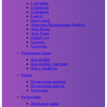
1 сентября
14 февраля
23 февраля
8 марта
Выпускной
Девичник/Мальчишник/Дембель
День Мамы
День Папы
Новый год
Свадьба
Хэллоуин
Прозрачные шары
Шар Bubble
Шар Bubble с цветами
Шар с конфетти
Разное
Подарочные коробки
Подарочные пакеты
Хлопушки
Распродажа
Латексные шары