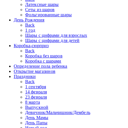
Латексные шары
Сеты из шаров
Фольгированные шары
День Рождения
Back
1 год
Шары с цифрами для взрослых
Шары с цифрами для детей
Коробка-сюрприз
Back
Коробка без шаров
Коробка с шарами
Определение пола ребенка
Открытие магазинов
Праздники
Back
1 сентября
14 февраля
23 февраля
8 марта
Выпускной
Девичник/Мальчишник/Дембель
День Мамы
День Папы
Новый год