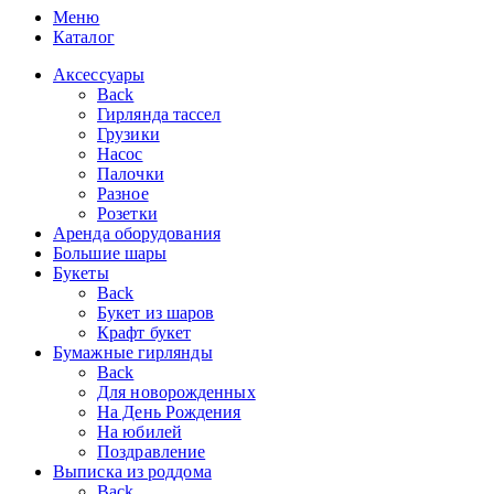
Меню
Каталог
Аксессуары
Back
Гирлянда тассел
Грузики
Насос
Палочки
Разное
Розетки
Аренда оборудования
Большие шары
Букеты
Back
Букет из шаров
Крафт букет
Бумажные гирлянды
Back
Для новорожденных
На День Рождения
На юбилей
Поздравление
Выписка из роддома
Back