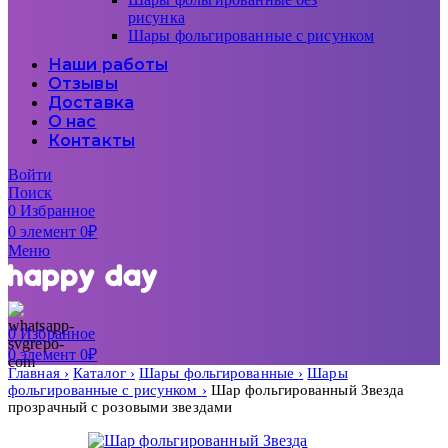
рисунка
Шары фольгированные с рисунком
Наши работы
Отзывы
Доставка
О нас
Контакты
Войти
Поиск
0
Избранное
0
элемент
0
₽
Меню
0
Избранное
0
элемент
0
₽
Главная
Каталог
Шары фольгированные
Шары
фольгированные с рисунком
Шар фольгированный Звезда
прозрачный с розовыми звездами