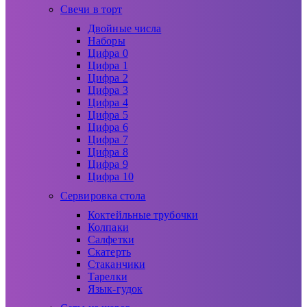
Свечи в торт
Двойные числа
Наборы
Цифра 0
Цифра 1
Цифра 2
Цифра 3
Цифра 4
Цифра 5
Цифра 6
Цифра 7
Цифра 8
Цифра 9
Цифра 10
Сервировка стола
Коктейльные трубочки
Колпаки
Салфетки
Скатерть
Стаканчики
Тарелки
Язык-гудок