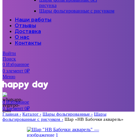
рисунка
Шары фольгированные с рисунком
Наши работы
Отзывы
Доставка
О нас
Контакты
Войти
Поиск
0
Избранное
0
элемент
0
₽
Меню
0
Избранное
0
элемент
0
₽
Главная
Каталог
Шары фольгированные
Шары
фольгированные с рисунком
Шар «HB Бабочки акварель»