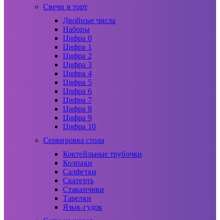
Свечи в торт
Двойные числа
Наборы
Цифра 0
Цифра 1
Цифра 2
Цифра 3
Цифра 4
Цифра 5
Цифра 6
Цифра 7
Цифра 8
Цифра 9
Цифра 10
Сервировка стола
Коктейльные трубочки
Колпаки
Салфетки
Скатерть
Стаканчики
Тарелки
Язык-гудок