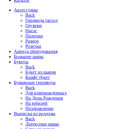
Каталог
Аксессуары
Back
Гирлянда тассел
Грузики
Насос
Палочки
Разное
Розетки
Аренда оборудования
Большие шары
Букеты
Back
Букет из шаров
Крафт букет
Бумажные гирлянды
Back
Для новорожденных
На День Рождения
На юбилей
Поздравление
Выписка из роддома
Back
Латексные шары