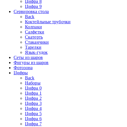
Цифра 8
Цифра 9
Сервировка стола
Back
Коктейльные трубочки
Колпаки
Салфетки
Скатерть
Стаканчики
Тарелки
Язык-гудок
Сеты из шаров
Фигуры из шаров
Фотозона
Цифры
Back
Наборы
Цифра 0
Цифра 1
Цифра 2
Цифра 3
Цифра 4
Цифра 5
Цифра 6
Цифра 7