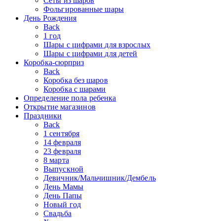
Сеты из шаров
Фольгированные шары
День Рождения
Back
1 год
Шары с цифрами для взрослых
Шары с цифрами для детей
Коробка-сюрприз
Back
Коробка без шаров
Коробка с шарами
Определение пола ребенка
Открытие магазинов
Праздники
Back
1 сентября
14 февраля
23 февраля
8 марта
Выпускной
Девичник/Мальчишник/Дембель
День Мамы
День Папы
Новый год
Свадьба