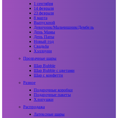
1 сентября
14 февраля
23 февраля
8 марта
Выпускной
Девичник/Мальчишник/Дембель
День Мамы
День Папы
Новый год
Свадьба
Хэллоуин
Прозрачные шары
Шар Bubble
Шар Bubble с цветами
Шар с конфетти
Разное
Подарочные коробки
Подарочные пакеты
Хлопушки
Распродажа
Латексные шары