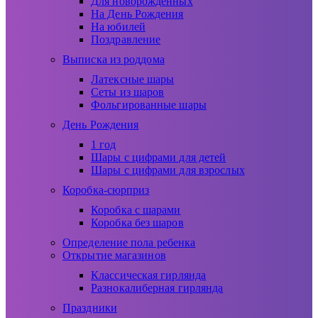
Для новорожденных
На День Рождения
На юбилей
Поздравление
Выписка из роддома
Латексные шары
Сеты из шаров
Фольгированные шары
День Рождения
1 год
Шары с цифрами для детей
Шары с цифрами для взрослых
Коробка-сюрприз
Коробка с шарами
Коробка без шаров
Определение пола ребенка
Открытие магазинов
Классическая гирлянда
Разнокалиберная гирлянда
Праздники