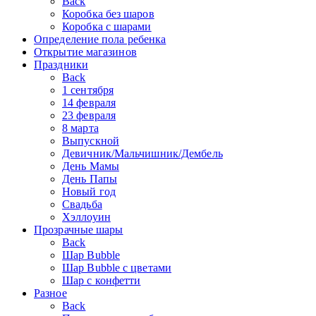
Back
Коробка без шаров
Коробка с шарами
Определение пола ребенка
Открытие магазинов
Праздники
Back
1 сентября
14 февраля
23 февраля
8 марта
Выпускной
Девичник/Мальчишник/Дембель
День Мамы
День Папы
Новый год
Свадьба
Хэллоуин
Прозрачные шары
Back
Шар Bubble
Шар Bubble с цветами
Шар с конфетти
Разное
Back