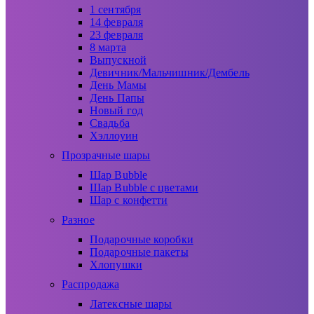
1 сентября
14 февраля
23 февраля
8 марта
Выпускной
Девичник/Мальчишник/Дембель
День Мамы
День Папы
Новый год
Свадьба
Хэллоуин
Прозрачные шары
Шар Bubble
Шар Bubble с цветами
Шар с конфетти
Разное
Подарочные коробки
Подарочные пакеты
Хлопушки
Распродажа
Латексные шары