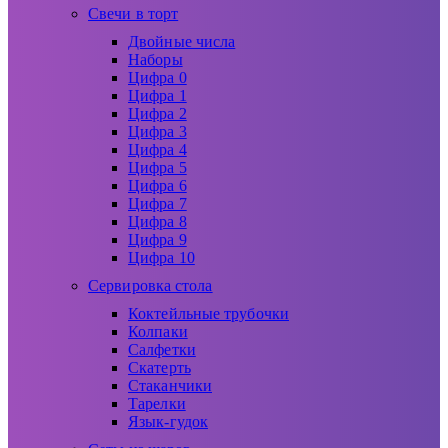
Свечи в торт
Двойные числа
Наборы
Цифра 0
Цифра 1
Цифра 2
Цифра 3
Цифра 4
Цифра 5
Цифра 6
Цифра 7
Цифра 8
Цифра 9
Цифра 10
Сервировка стола
Коктейльные трубочки
Колпаки
Салфетки
Скатерть
Стаканчики
Тарелки
Язык-гудок