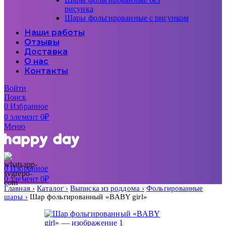
рисунка
Шары фольгированные с рисунком
Наши работы
Отзывы
Доставка
О нас
Контакты
Войти
Поиск
0
Избранное
0
элемент
0
₽
Меню
0
Избранное
0
элемент
0
₽
Главная
Каталог
Выписка из роддома
Фольгированные
шары
Шар фольгированный «BABY girl»