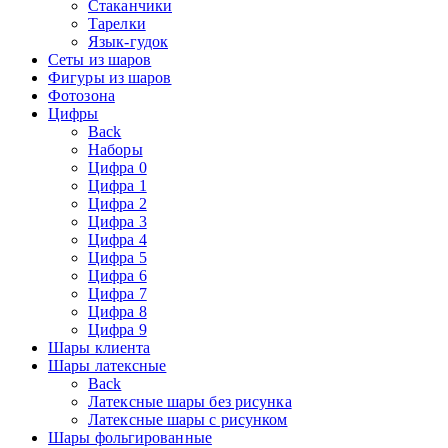
Стаканчики
Тарелки
Язык-гудок
Сеты из шаров
Фигуры из шаров
Фотозона
Цифры
Back
Наборы
Цифра 0
Цифра 1
Цифра 2
Цифра 3
Цифра 4
Цифра 5
Цифра 6
Цифра 7
Цифра 8
Цифра 9
Шары клиента
Шары латексные
Back
Латексные шары без рисунка
Латексные шары с рисунком
Шары фольгированные