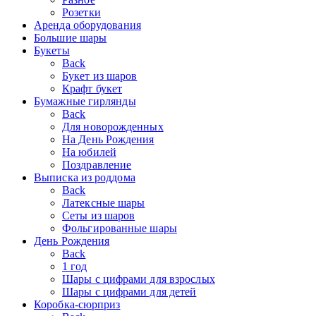
Розетки
Аренда оборудования
Большие шары
Букеты
Back
Букет из шаров
Крафт букет
Бумажные гирлянды
Back
Для новорожденных
На День Рождения
На юбилей
Поздравление
Выписка из роддома
Back
Латексные шары
Сеты из шаров
Фольгированные шары
День Рождения
Back
1 год
Шары с цифрами для взрослых
Шары с цифрами для детей
Коробка-сюрприз