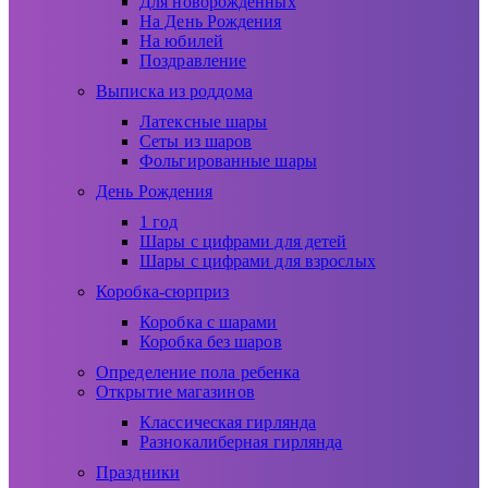
Для новорожденных
На День Рождения
На юбилей
Поздравление
Выписка из роддома
Латексные шары
Сеты из шаров
Фольгированные шары
День Рождения
1 год
Шары с цифрами для детей
Шары с цифрами для взрослых
Коробка-сюрприз
Коробка с шарами
Коробка без шаров
Определение пола ребенка
Открытие магазинов
Классическая гирлянда
Разнокалиберная гирлянда
Праздники