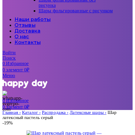
рисунка
Шары фольгированные с рисунком
Наши работы
Отзывы
Доставка
О нас
Контакты
Войти
Поиск
0
Избранное
0
элемент
0
₽
Меню
0
Избранное
0
элемент
0
₽
Главная
Каталог
Распродажа
Латексные шары
Шар
латексный пастель серый
-19%