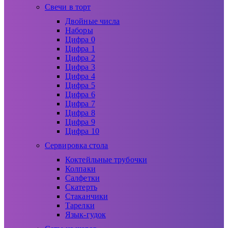
Свечи в торт
Двойные числа
Наборы
Цифра 0
Цифра 1
Цифра 2
Цифра 3
Цифра 4
Цифра 5
Цифра 6
Цифра 7
Цифра 8
Цифра 9
Цифра 10
Сервировка стола
Коктейльные трубочки
Колпаки
Салфетки
Скатерть
Стаканчики
Тарелки
Язык-гудок