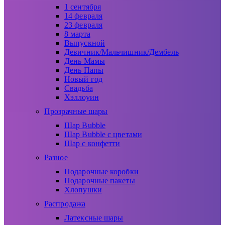
1 сентября
14 февраля
23 февраля
8 марта
Выпускной
Девичник/Мальчишник/Дембель
День Мамы
День Папы
Новый год
Свадьба
Хэллоуин
Прозрачные шары
Шар Bubble
Шар Bubble с цветами
Шар с конфетти
Разное
Подарочные коробки
Подарочные пакеты
Хлопушки
Распродажа
Латексные шары