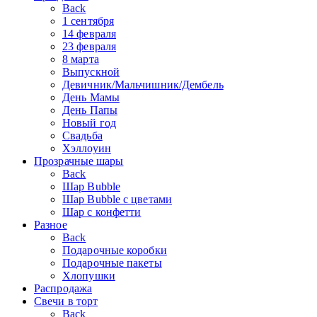
Back
1 сентября
14 февраля
23 февраля
8 марта
Выпускной
Девичник/Мальчишник/Дембель
День Мамы
День Папы
Новый год
Свадьба
Хэллоуин
Прозрачные шары
Back
Шар Bubble
Шар Bubble с цветами
Шар с конфетти
Разное
Back
Подарочные коробки
Подарочные пакеты
Хлопушки
Распродажа
Свечи в торт
Back