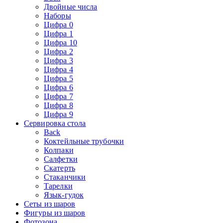
Двойные числа
Наборы
Цифра 0
Цифра 1
Цифра 10
Цифра 2
Цифра 3
Цифра 4
Цифра 5
Цифра 6
Цифра 7
Цифра 8
Цифра 9
Сервировка стола
Back
Коктейльные трубочки
Колпаки
Салфетки
Скатерть
Стаканчики
Тарелки
Язык-гудок
Сеты из шаров
Фигуры из шаров
Фотозона