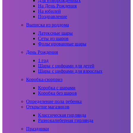
Для новорожденных
На День Рождения
На юбилей
Поздравление
Выписка из роддома
Латексные шары
Сеты из шаров
Фольгированные шары
День Рождения
1 год
Шары с цифрами для детей
Шары с цифрами для взрослых
Коробка-сюрприз
Коробка с шарами
Коробка без шаров
Определение пола ребенка
Открытие магазинов
Классическая гирлянда
Разнокалиберная гирлянда
Праздники