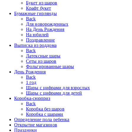
Букет из шаров
Крафт букет
Бумажные гирлянды
Back
Для новорожденных
На День Рождения
На юбилей
Поздравление
Выписка из роддома
Back
Латексные шары
Сеты из шаров
Фольгированные шары
День Рождения
Back
1 год
Шары с цифрами для взрослых
Шары с цифрами для детей
Коробка-сюрприз
Back
Коробка без шаров
Коробка с шарами
Определение пола ребенка
Открытие магазинов
Праздники