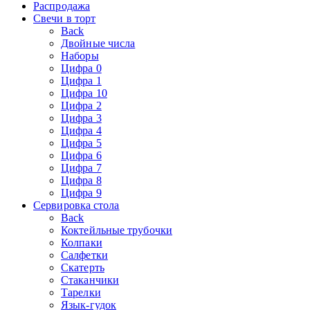
Распродажа
Свечи в торт
Back
Двойные числа
Наборы
Цифра 0
Цифра 1
Цифра 10
Цифра 2
Цифра 3
Цифра 4
Цифра 5
Цифра 6
Цифра 7
Цифра 8
Цифра 9
Сервировка стола
Back
Коктейльные трубочки
Колпаки
Салфетки
Скатерть
Стаканчики
Тарелки
Язык-гудок