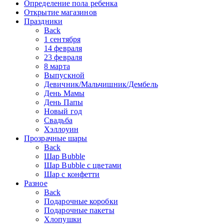
Определение пола ребенка
Открытие магазинов
Праздники
Back
1 сентября
14 февраля
23 февраля
8 марта
Выпускной
Девичник/Мальчишник/Дембель
День Мамы
День Папы
Новый год
Свадьба
Хэллоуин
Прозрачные шары
Back
Шар Bubble
Шар Bubble с цветами
Шар с конфетти
Разное
Back
Подарочные коробки
Подарочные пакеты
Хлопушки