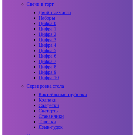
Свечи в торт
Двойные числа
Наборы
Цифра 0
Цифра 1
Цифра 2
Цифра 3
Цифра 4
Цифра 5
Цифра 6
Цифра 7
Цифра 8
Цифра 9
Цифра 10
Сервировка стола
Коктейльные трубочки
Колпаки
Салфетки
Скатерть
Стаканчики
Тарелки
Язык-гудок