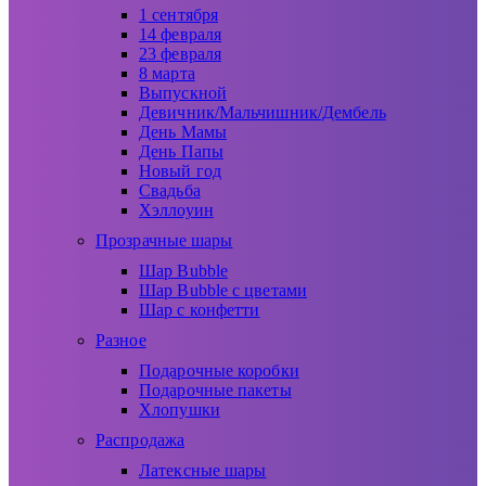
1 сентября
14 февраля
23 февраля
8 марта
Выпускной
Девичник/Мальчишник/Дембель
День Мамы
День Папы
Новый год
Свадьба
Хэллоуин
Прозрачные шары
Шар Bubble
Шар Bubble с цветами
Шар с конфетти
Разное
Подарочные коробки
Подарочные пакеты
Хлопушки
Распродажа
Латексные шары