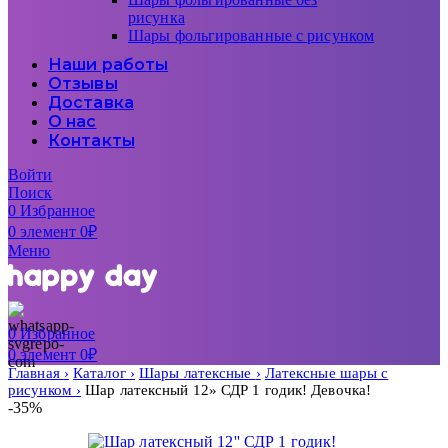
рисунка
Шары фольгированные с рисунком
Наши работы
Отзывы
Доставка
О нас
Контакты
Войти
Поиск
0
Избранное
0
элемент
0
₽
Меню
0
Избранное
0
элемент
0
₽
Главная
Каталог
Шары латексные
Латексные шары с
рисунком
Шар латексный 12» СДР 1 годик! Девочка!
-35%