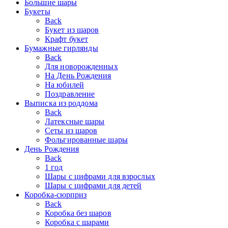
Большие шары
Букеты
Back
Букет из шаров
Крафт букет
Бумажные гирлянды
Back
Для новорожденных
На День Рождения
На юбилей
Поздравление
Выписка из роддома
Back
Латексные шары
Сеты из шаров
Фольгированные шары
День Рождения
Back
1 год
Шары с цифрами для взрослых
Шары с цифрами для детей
Коробка-сюрприз
Back
Коробка без шаров
Коробка с шарами