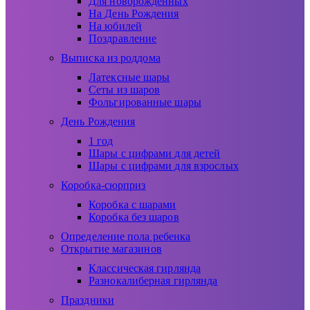
Для новорожденных
На День Рождения
На юбилей
Поздравление
Выписка из роддома
Латексные шары
Сеты из шаров
Фольгированные шары
День Рождения
1 год
Шары с цифрами для детей
Шары с цифрами для взрослых
Коробка-сюрприз
Коробка с шарами
Коробка без шаров
Определение пола ребенка
Открытие магазинов
Классическая гирлянда
Разнокалиберная гирлянда
Праздники