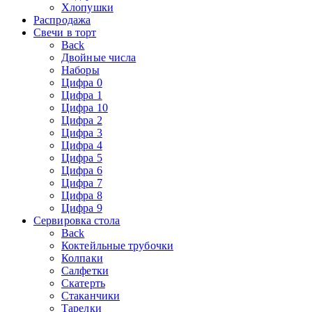
Хлопушки
Распродажа
Свечи в торт
Back
Двойные числа
Наборы
Цифра 0
Цифра 1
Цифра 10
Цифра 2
Цифра 3
Цифра 4
Цифра 5
Цифра 6
Цифра 7
Цифра 8
Цифра 9
Сервировка стола
Back
Коктейльные трубочки
Колпаки
Салфетки
Скатерть
Стаканчики
Тарелки