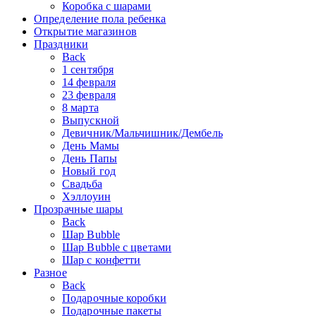
Коробка с шарами
Определение пола ребенка
Открытие магазинов
Праздники
Back
1 сентября
14 февраля
23 февраля
8 марта
Выпускной
Девичник/Мальчишник/Дембель
День Мамы
День Папы
Новый год
Свадьба
Хэллоуин
Прозрачные шары
Back
Шар Bubble
Шар Bubble с цветами
Шар с конфетти
Разное
Back
Подарочные коробки
Подарочные пакеты