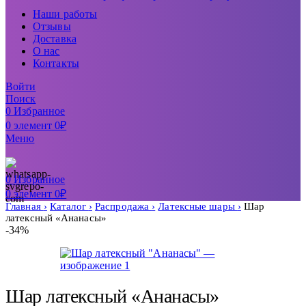
Наши работы
Отзывы
Доставка
О нас
Контакты
Войти
Поиск
0
Избранное
0
элемент
0
₽
Меню
0
Избранное
0
элемент
0
₽
Главная
Каталог
Распродажа
Латексные шары
Шар
латексный «Ананасы»
-34%
Шар латексный «Ананасы»