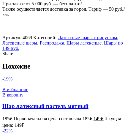
При заказе от 5 000 руб. — бесплатно!
Также осуществляется доставка за город. Тариф — 50 руб./
км.
Артикул:
4069
Категорий:
Латексные шары с рисунком
,
Латексные шары
,
Распродажа
,
Шары латексные
,
Шары по
149 руб.
Share:
Похожие
-19%
В избранное
В корзину
Шар латексный пастель мятный
185
₽
Первоначальная цена составляла 185₽.
149
₽
Текущая
цена: 149₽.
-22%