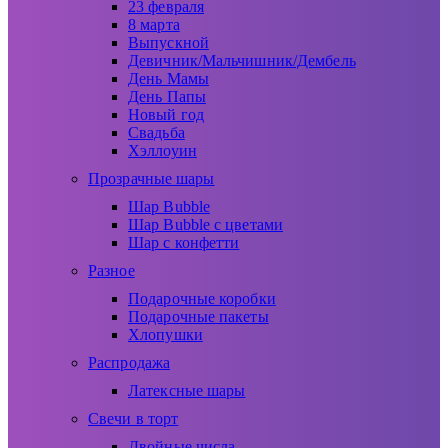
23 февраля
8 марта
Выпускной
Девичник/Мальчишник/Дембель
День Мамы
День Папы
Новый год
Свадьба
Хэллоуин
Прозрачные шары
Шар Bubble
Шар Bubble с цветами
Шар с конфетти
Разное
Подарочные коробки
Подарочные пакеты
Хлопушки
Распродажа
Латексные шары
Свечи в торт
Двойные числа