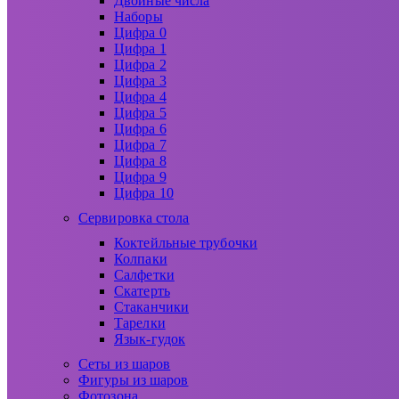
Двойные числа
Наборы
Цифра 0
Цифра 1
Цифра 2
Цифра 3
Цифра 4
Цифра 5
Цифра 6
Цифра 7
Цифра 8
Цифра 9
Цифра 10
Сервировка стола
Коктейльные трубочки
Колпаки
Салфетки
Скатерть
Стаканчики
Тарелки
Язык-гудок
Сеты из шаров
Фигуры из шаров
Фотозона