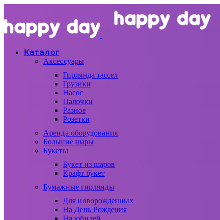
Каталог
Аксессуары
Гирлянда тассел
Грузики
Насос
Палочки
Разное
Розетки
Аренда оборудования
Большие шары
Букеты
Букет из шаров
Крафт букет
Бумажные гирлянды
Для новорожденных
На День Рождения
На юбилей