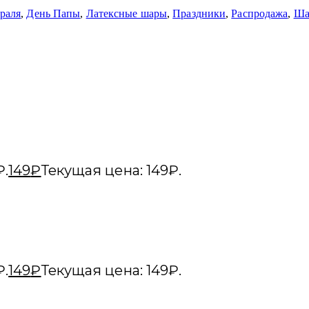
раля
,
День Папы
,
Латексные шары
,
Праздники
,
Распродажа
,
Ша
₽.
149
₽
Текущая цена: 149₽.
₽.
149
₽
Текущая цена: 149₽.