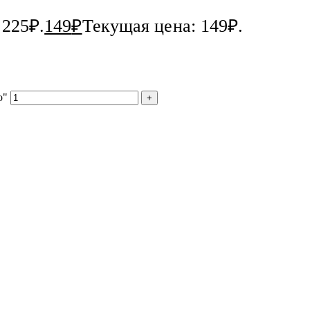
 225₽.
149
₽
Текущая цена: 149₽.
о"