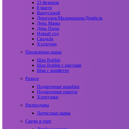
23 февраля
8 марта
Выпускной
Девичник/Мальчишник/Дембель
День Мамы
День Папы
Новый год
Свадьба
Хэллоуин
Прозрачные шары
Шар Bubble
Шар Bubble с цветами
Шар с конфетти
Разное
Подарочные коробки
Подарочные пакеты
Хлопушки
Распродажа
Латексные шары
Свечи в торт