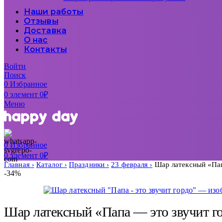
Наши работы
Отзывы
Доставка
О нас
Контакты
Войти
Поиск
0
Избранное
0
элемент
0
₽
Меню
0
Избранное
0
элемент
0
₽
Главная
Каталог
Праздники
23 февраля
Шар латексный «Пап
-34%
Шар латексный «Папа — это звучит г