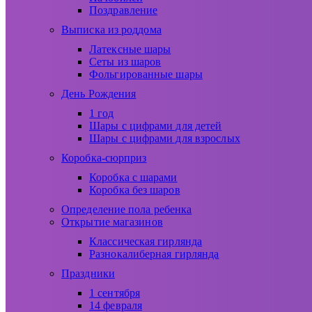
Поздравление
Выписка из роддома
Латексные шары
Сеты из шаров
Фольгированные шары
День Рождения
1 год
Шары с цифрами для детей
Шары с цифрами для взрослых
Коробка-сюрприз
Коробка с шарами
Коробка без шаров
Определение пола ребенка
Открытие магазинов
Классическая гирлянда
Разнокалиберная гирлянда
Праздники
1 сентября
14 февраля