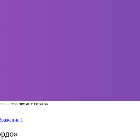
а — это звучит гордо»
ордо»