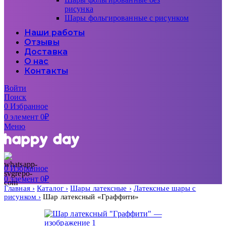
рисунка
Шары фольгированные с рисунком
Наши работы
Отзывы
Доставка
О нас
Контакты
Войти
Поиск
0
Избранное
0
элемент
0
₽
Меню
0
Избранное
0
элемент
0
₽
Главная
Каталог
Шары латексные
Латексные шары с
рисунком
Шар латексный «Граффити»