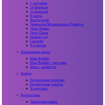
1 сентября
14 февраля
23 февраля
8 марта
Выпускной
Девичник/Мальчишник/Дембель
День Мамы
День Папы
Новый год
Свадьба
Хэллоуин
Прозрачные шары
Шар Bubble
Шар Bubble с цветами
Шар с конфетти
Разное
Подарочные коробки
Подарочные пакеты
Хлопушки
Распродажа
Латексные шары