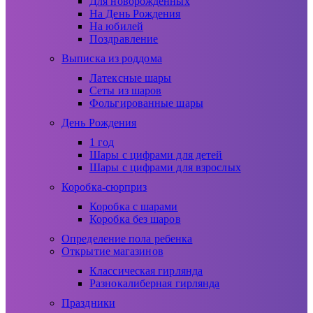
Для новорожденных
На День Рождения
На юбилей
Поздравление
Выписка из роддома
Латексные шары
Сеты из шаров
Фольгированные шары
День Рождения
1 год
Шары с цифрами для детей
Шары с цифрами для взрослых
Коробка-сюрприз
Коробка с шарами
Коробка без шаров
Определение пола ребенка
Открытие магазинов
Классическая гирлянда
Разнокалиберная гирлянда
Праздники