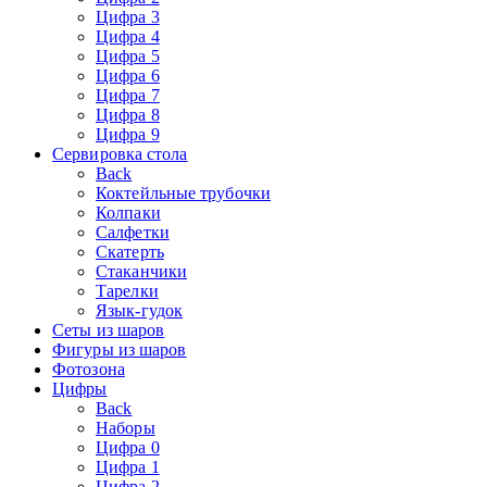
Цифра 3
Цифра 4
Цифра 5
Цифра 6
Цифра 7
Цифра 8
Цифра 9
Сервировка стола
Back
Коктейльные трубочки
Колпаки
Салфетки
Скатерть
Стаканчики
Тарелки
Язык-гудок
Сеты из шаров
Фигуры из шаров
Фотозона
Цифры
Back
Наборы
Цифра 0
Цифра 1
Цифра 2