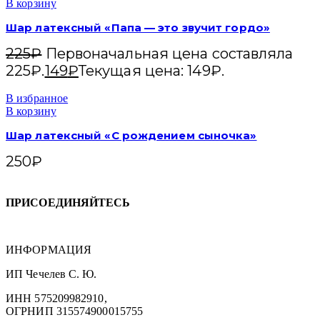
В корзину
Шар латексный «Папа — это звучит гордо»
225
₽
Первоначальная цена составляла
225₽.
149
₽
Текущая цена: 149₽.
В избранное
В корзину
Шар латексный «С рождением сыночка»
250
₽
ПРИСОЕДИНЯЙТЕСЬ
ИНФОРМАЦИЯ
ИП Чечелев С. Ю.
ИНН 575209982910,
ОГРНИП 315574900015755