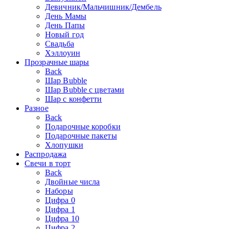
Девичник/Мальчишник/Дембель
День Мамы
День Папы
Новый год
Свадьба
Хэллоуин
Прозрачные шары
Back
Шар Bubble
Шар Bubble с цветами
Шар с конфетти
Разное
Back
Подарочные коробки
Подарочные пакеты
Хлопушки
Распродажа
Свечи в торт
Back
Двойные числа
Наборы
Цифра 0
Цифра 1
Цифра 10
Цифра 2