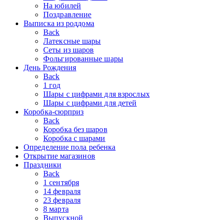
На юбилей
Поздравление
Выписка из роддома
Back
Латексные шары
Сеты из шаров
Фольгированные шары
День Рождения
Back
1 год
Шары с цифрами для взрослых
Шары с цифрами для детей
Коробка-сюрприз
Back
Коробка без шаров
Коробка с шарами
Определение пола ребенка
Открытие магазинов
Праздники
Back
1 сентября
14 февраля
23 февраля
8 марта
Выпускной