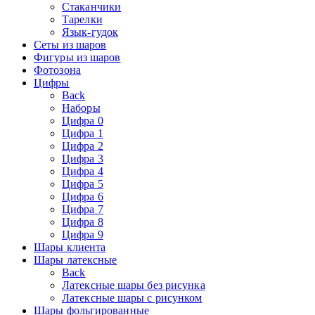
Стаканчики
Тарелки
Язык-гудок
Сеты из шаров
Фигуры из шаров
Фотозона
Цифры
Back
Наборы
Цифра 0
Цифра 1
Цифра 2
Цифра 3
Цифра 4
Цифра 5
Цифра 6
Цифра 7
Цифра 8
Цифра 9
Шары клиента
Шары латексные
Back
Латексные шары без рисунка
Латексные шары с рисунком
Шары фольгированные