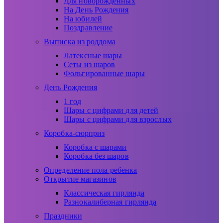
Для новорожденных
На День Рождения
На юбилей
Поздравление
Выписка из роддома
Латексные шары
Сеты из шаров
Фольгированные шары
День Рождения
1 год
Шары с цифрами для детей
Шары с цифрами для взрослых
Коробка-сюрприз
Коробка с шарами
Коробка без шаров
Определение пола ребенка
Открытие магазинов
Классическая гирлянда
Разнокалиберная гирлянда
Праздники