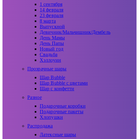
1 сентября
14 февраля
23 февраля
8 марта
Выпускной
Девичник/Мальчишник/Дембель
День Мамы
День Папы
Новый год
Свадьба
Хэллоуин
Прозрачные шары
Шар Bubble
Шар Bubble с цветами
Шар с конфетти
Разное
Подарочные коробки
Подарочные пакеты
Хлопушки
Распродажа
Латексные шары