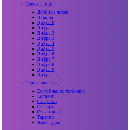
Свечи в торт
Двойные числа
Наборы
Цифра 0
Цифра 1
Цифра 2
Цифра 3
Цифра 4
Цифра 5
Цифра 6
Цифра 7
Цифра 8
Цифра 9
Цифра 10
Сервировка стола
Коктейльные трубочки
Колпаки
Салфетки
Скатерть
Стаканчики
Тарелки
Язык-гудок