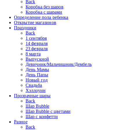
Back
Коробка без шаров
Коробка с шарами
Определение пола ребенка
Открытие магазинов
Праздники
Back
1 сентября
14 февраля
23 февраля
8 марта
Выпускной
Девичник/Мальчишник/Дембель
День Мамы
День Папы
Новый год
Свадьба
Хэллоуин
Прозрачные шары
Back
Шар Bubble
Шар Bubble с цветами
Шар с конфетти
Разное
Back