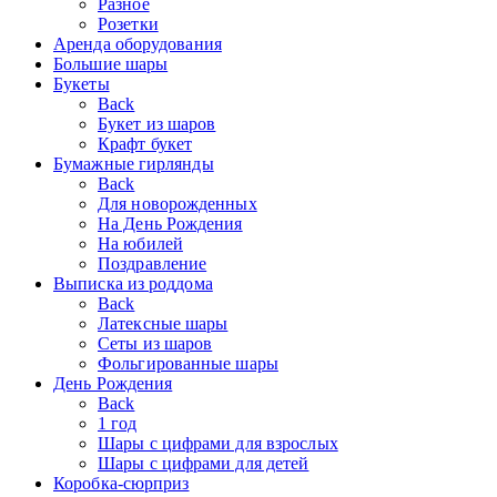
Разное
Розетки
Аренда оборудования
Большие шары
Букеты
Back
Букет из шаров
Крафт букет
Бумажные гирлянды
Back
Для новорожденных
На День Рождения
На юбилей
Поздравление
Выписка из роддома
Back
Латексные шары
Сеты из шаров
Фольгированные шары
День Рождения
Back
1 год
Шары с цифрами для взрослых
Шары с цифрами для детей
Коробка-сюрприз