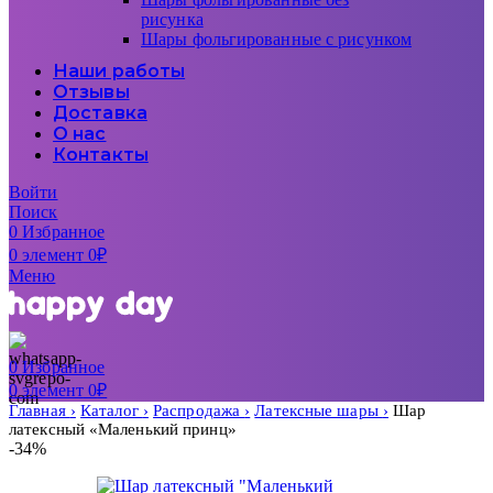
рисунка
Шары фольгированные с рисунком
Наши работы
Отзывы
Доставка
О нас
Контакты
Войти
Поиск
0
Избранное
0
элемент
0
₽
Меню
0
Избранное
0
элемент
0
₽
Главная
Каталог
Распродажа
Латексные шары
Шар
латексный «Маленький принц»
-34%