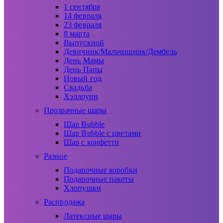
1 сентября
14 февраля
23 февраля
8 марта
Выпускной
Девичник/Мальчишник/Дембель
День Мамы
День Папы
Новый год
Свадьба
Хэллоуин
Прозрачные шары
Шар Bubble
Шар Bubble с цветами
Шар с конфетти
Разное
Подарочные коробки
Подарочные пакеты
Хлопушки
Распродажа
Латексные шары