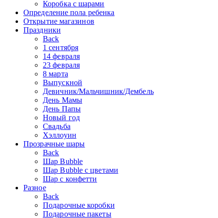
Коробка с шарами
Определение пола ребенка
Открытие магазинов
Праздники
Back
1 сентября
14 февраля
23 февраля
8 марта
Выпускной
Девичник/Мальчишник/Дембель
День Мамы
День Папы
Новый год
Свадьба
Хэллоуин
Прозрачные шары
Back
Шар Bubble
Шар Bubble с цветами
Шар с конфетти
Разное
Back
Подарочные коробки
Подарочные пакеты