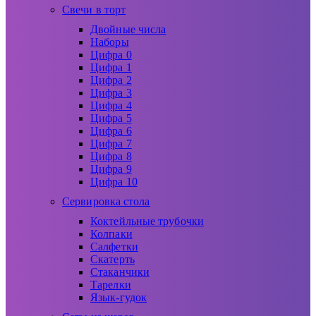
Свечи в торт
Двойные числа
Наборы
Цифра 0
Цифра 1
Цифра 2
Цифра 3
Цифра 4
Цифра 5
Цифра 6
Цифра 7
Цифра 8
Цифра 9
Цифра 10
Сервировка стола
Коктейльные трубочки
Колпаки
Салфетки
Скатерть
Стаканчики
Тарелки
Язык-гудок