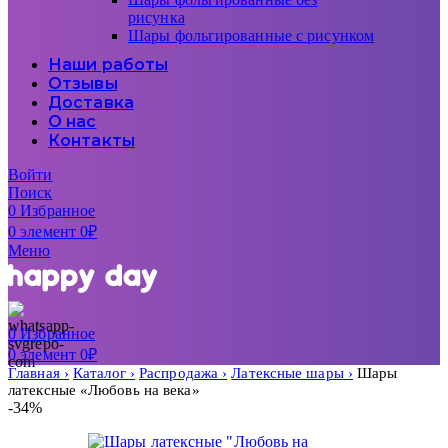
рисунка
Шары фольгированные с рисунком
Наши работы
Отзывы
Доставка
О нас
Контакты
Войти
Поиск
0
Избранное
0
элемент
0
₽
Меню
0
Избранное
0
элемент
0
₽
Главная
Каталог
Распродажа
Латексные шары
Шары
латексные «Любовь на века»
-34%