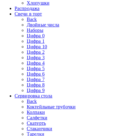
Хлопушки
Распродажа
Свечи в торт
Back
Двойные числа
Наборы
Цифра 0
Цифра 1
Цифра 10
Цифра 2
Цифра 3
Цифра 4
Цифра 5
Цифра 6
Цифра 7
Цифра 8
Цифра 9
Сервировка стола
Back
Коктейльные трубочки
Колпаки
Салфетки
Скатерть
Стаканчики
Тарелки