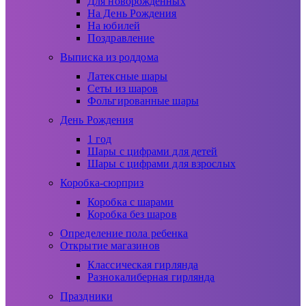
Для новорожденных
На День Рождения
На юбилей
Поздравление
Выписка из роддома
Латексные шары
Сеты из шаров
Фольгированные шары
День Рождения
1 год
Шары с цифрами для детей
Шары с цифрами для взрослых
Коробка-сюрприз
Коробка с шарами
Коробка без шаров
Определение пола ребенка
Открытие магазинов
Классическая гирлянда
Разнокалиберная гирлянда
Праздники