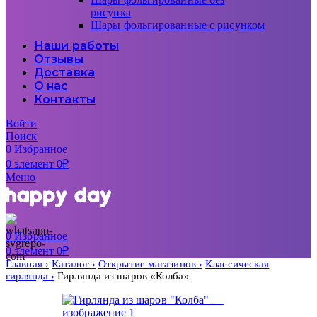
рисунка
Шары фольгированные с рисунком
Наши работы
Отзывы
Доставка
О нас
Контакты
Войти
Поиск
0
Избранное
0
элемент
0
₽
Меню
0
Избранное
0
элемент
0
₽
Главная
Каталог
Открытие магазинов
Классическая
гирлянда
Гирлянда из шаров «Колба»