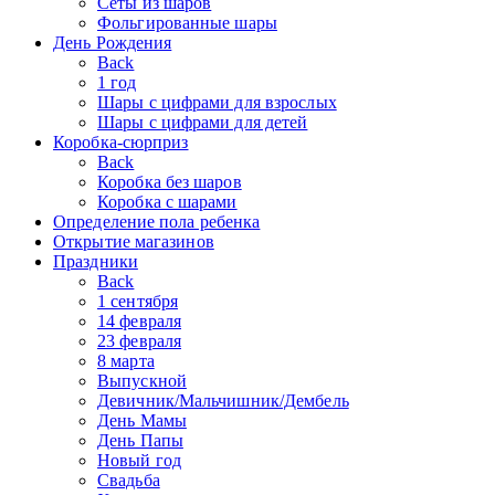
Сеты из шаров
Фольгированные шары
День Рождения
Back
1 год
Шары с цифрами для взрослых
Шары с цифрами для детей
Коробка-сюрприз
Back
Коробка без шаров
Коробка с шарами
Определение пола ребенка
Открытие магазинов
Праздники
Back
1 сентября
14 февраля
23 февраля
8 марта
Выпускной
Девичник/Мальчишник/Дембель
День Мамы
День Папы
Новый год
Свадьба