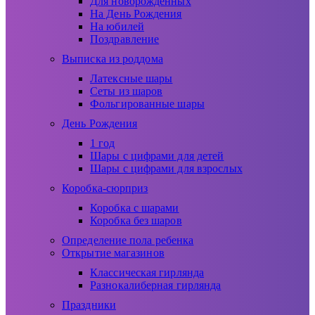
Для новорожденных
На День Рождения
На юбилей
Поздравление
Выписка из роддома
Латексные шары
Сеты из шаров
Фольгированные шары
День Рождения
1 год
Шары с цифрами для детей
Шары с цифрами для взрослых
Коробка-сюрприз
Коробка с шарами
Коробка без шаров
Определение пола ребенка
Открытие магазинов
Классическая гирлянда
Разнокалиберная гирлянда
Праздники