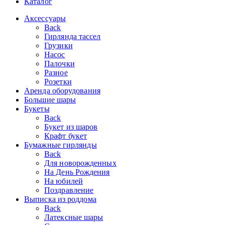
Каталог
Аксессуары
Back
Гирлянда тассел
Грузики
Насос
Палочки
Разное
Розетки
Аренда оборудования
Большие шары
Букеты
Back
Букет из шаров
Крафт букет
Бумажные гирлянды
Back
Для новорожденных
На День Рождения
На юбилей
Поздравление
Выписка из роддома
Back
Латексные шары