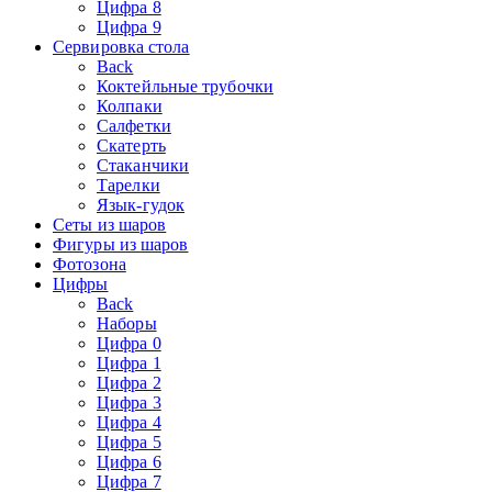
Цифра 8
Цифра 9
Сервировка стола
Back
Коктейльные трубочки
Колпаки
Салфетки
Скатерть
Стаканчики
Тарелки
Язык-гудок
Сеты из шаров
Фигуры из шаров
Фотозона
Цифры
Back
Наборы
Цифра 0
Цифра 1
Цифра 2
Цифра 3
Цифра 4
Цифра 5
Цифра 6
Цифра 7