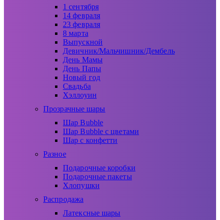
1 сентября
14 февраля
23 февраля
8 марта
Выпускной
Девичник/Мальчишник/Дембель
День Мамы
День Папы
Новый год
Свадьба
Хэллоуин
Прозрачные шары
Шар Bubble
Шар Bubble с цветами
Шар с конфетти
Разное
Подарочные коробки
Подарочные пакеты
Хлопушки
Распродажа
Латексные шары