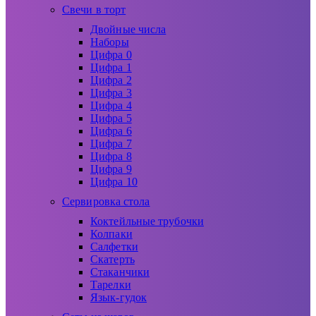
Свечи в торт
Двойные числа
Наборы
Цифра 0
Цифра 1
Цифра 2
Цифра 3
Цифра 4
Цифра 5
Цифра 6
Цифра 7
Цифра 8
Цифра 9
Цифра 10
Сервировка стола
Коктейльные трубочки
Колпаки
Салфетки
Скатерть
Стаканчики
Тарелки
Язык-гудок