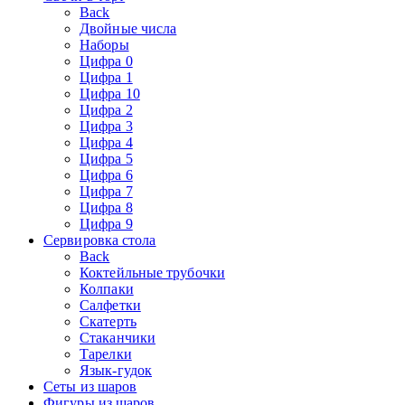
Back
Двойные числа
Наборы
Цифра 0
Цифра 1
Цифра 10
Цифра 2
Цифра 3
Цифра 4
Цифра 5
Цифра 6
Цифра 7
Цифра 8
Цифра 9
Сервировка стола
Back
Коктейльные трубочки
Колпаки
Салфетки
Скатерть
Стаканчики
Тарелки
Язык-гудок
Сеты из шаров
Фигуры из шаров