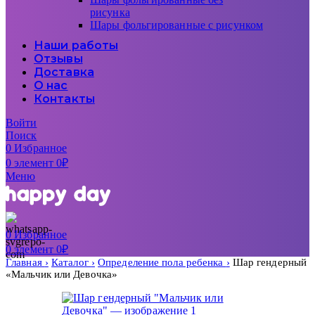
рисунка
Шары фольгированные с рисунком
Наши работы
Отзывы
Доставка
О нас
Контакты
Войти
Поиск
0
Избранное
0
элемент
0
₽
Меню
0
Избранное
0
элемент
0
₽
Главная
Каталог
Определение пола ребенка
Шар гендерный
«Мальчик или Девочка»