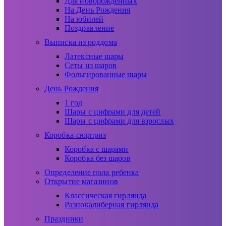
Для новорожденных
На День Рождения
На юбилей
Поздравление
Выписка из роддома
Латексные шары
Сеты из шаров
Фольгированные шары
День Рождения
1 год
Шары с цифрами для детей
Шары с цифрами для взрослых
Коробка-сюрприз
Коробка с шарами
Коробка без шаров
Определение пола ребенка
Открытие магазинов
Классическая гирлянда
Разнокалиберная гирлянда
Праздники