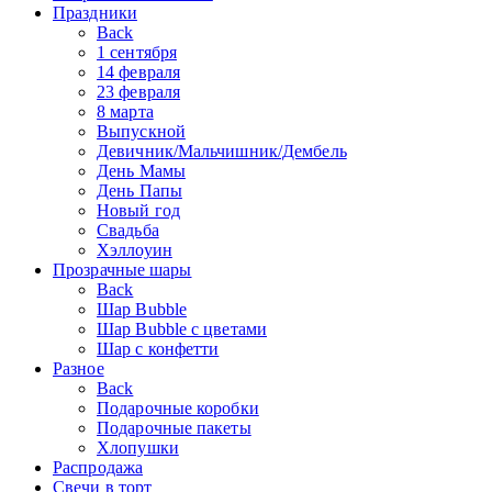
Праздники
Back
1 сентября
14 февраля
23 февраля
8 марта
Выпускной
Девичник/Мальчишник/Дембель
День Мамы
День Папы
Новый год
Свадьба
Хэллоуин
Прозрачные шары
Back
Шар Bubble
Шар Bubble с цветами
Шар с конфетти
Разное
Back
Подарочные коробки
Подарочные пакеты
Хлопушки
Распродажа
Свечи в торт