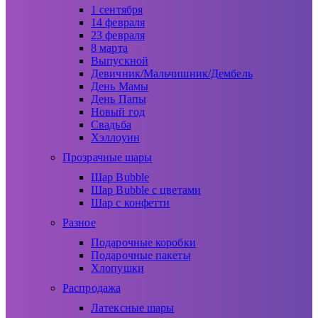
1 сентября
14 февраля
23 февраля
8 марта
Выпускной
Девичник/Мальчишник/Дембель
День Мамы
День Папы
Новый год
Свадьба
Хэллоуин
Прозрачные шары
Шар Bubble
Шар Bubble с цветами
Шар с конфетти
Разное
Подарочные коробки
Подарочные пакеты
Хлопушки
Распродажа
Латексные шары