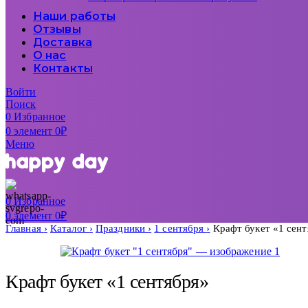
Наши работы
Отзывы
Доставка
О нас
Контакты
Войти
Поиск
0
Избранное
0
элемент
0
₽
Меню
0
Избранное
0
элемент
0
₽
Главная
Каталог
Праздники
1 сентября
Крафт букет «1 сен
Крафт букет «1 сентября»