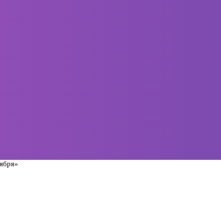
тября»