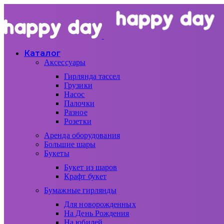
Каталог
Аксессуары
Гирлянда тассел
Грузики
Насос
Палочки
Разное
Розетки
Аренда оборудования
Большие шары
Букеты
Букет из шаров
Крафт букет
Бумажные гирлянды
Для новорожденных
На День Рождения
На юбилей