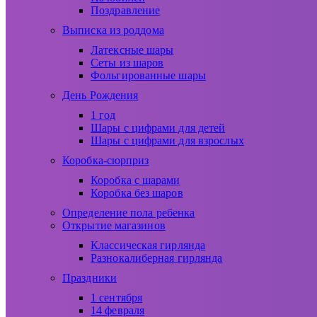
Поздравление
Выписка из роддома
Латексные шары
Сеты из шаров
Фольгированные шары
День Рождения
1 год
Шары с цифрами для детей
Шары с цифрами для взрослых
Коробка-сюрприз
Коробка с шарами
Коробка без шаров
Определение пола ребенка
Открытие магазинов
Классическая гирлянда
Разнокалиберная гирлянда
Праздники
1 сентября
14 февраля