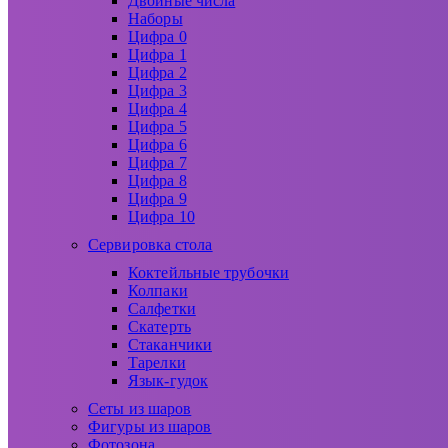
Двойные числа
Наборы
Цифра 0
Цифра 1
Цифра 2
Цифра 3
Цифра 4
Цифра 5
Цифра 6
Цифра 7
Цифра 8
Цифра 9
Цифра 10
Сервировка стола
Коктейльные трубочки
Колпаки
Салфетки
Скатерть
Стаканчики
Тарелки
Язык-гудок
Сеты из шаров
Фигуры из шаров
Фотозона