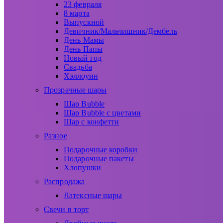
23 февраля
8 марта
Выпускной
Девичник/Мальчишник/Дембель
День Мамы
День Папы
Новый год
Свадьба
Хэллоуин
Прозрачные шары
Шар Bubble
Шар Bubble с цветами
Шар с конфетти
Разное
Подарочные коробки
Подарочные пакеты
Хлопушки
Распродажа
Латексные шары
Свечи в торт