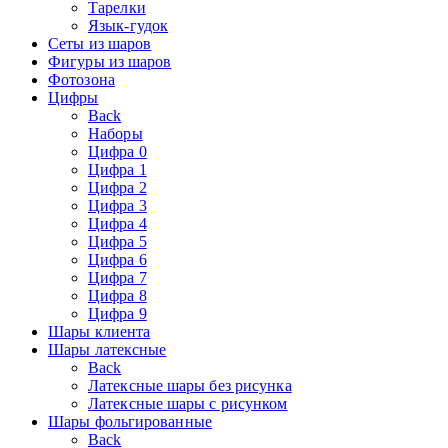
Тарелки
Язык-гудок
Сеты из шаров
Фигуры из шаров
Фотозона
Цифры
Back
Наборы
Цифра 0
Цифра 1
Цифра 2
Цифра 3
Цифра 4
Цифра 5
Цифра 6
Цифра 7
Цифра 8
Цифра 9
Шары клиента
Шары латексные
Back
Латексные шары без рисунка
Латексные шары с рисунком
Шары фольгированные
Back