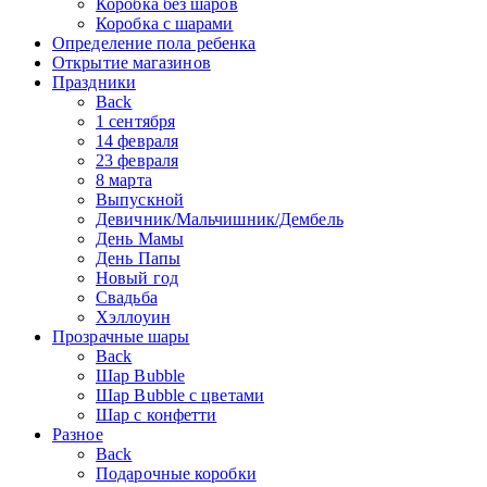
Коробка без шаров
Коробка с шарами
Определение пола ребенка
Открытие магазинов
Праздники
Back
1 сентября
14 февраля
23 февраля
8 марта
Выпускной
Девичник/Мальчишник/Дембель
День Мамы
День Папы
Новый год
Свадьба
Хэллоуин
Прозрачные шары
Back
Шар Bubble
Шар Bubble с цветами
Шар с конфетти
Разное
Back
Подарочные коробки