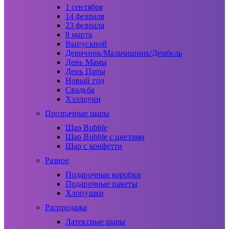
1 сентября
14 февраля
23 февраля
8 марта
Выпускной
Девичник/Мальчишник/Дембель
День Мамы
День Папы
Новый год
Свадьба
Хэллоуин
Прозрачные шары
Шар Bubble
Шар Bubble с цветами
Шар с конфетти
Разное
Подарочные коробки
Подарочные пакеты
Хлопушки
Распродажа
Латексные шары