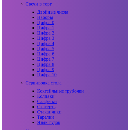
Свечи в торт
Двойные числа
Наборы
Цифра 0
Цифра 1
Цифра 2
Цифра 3
Цифра 4
Цифра 5
Цифра 6
Цифра 7
Цифра 8
Цифра 9
Цифра 10
Сервировка стола
Коктейльные трубочки
Колпаки
Салфетки
Скатерть
Стаканчики
Тарелки
Язык-гудок