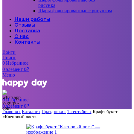
рисунка
Шары фольгированные с рисунком
Наши работы
Отзывы
Доставка
О нас
Контакты
Войти
Поиск
0
Избранное
0
элемент
0
₽
Меню
0
Избранное
0
элемент
0
₽
Главная
Каталог
Праздники
1 сентября
Крафт букет
«Кленовый лист»