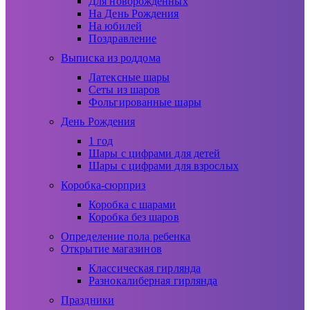
Для новорожденных
На День Рождения
На юбилей
Поздравление
Выписка из роддома
Латексные шары
Сеты из шаров
Фольгированные шары
День Рождения
1 год
Шары с цифрами для детей
Шары с цифрами для взрослых
Коробка-сюрприз
Коробка с шарами
Коробка без шаров
Определение пола ребенка
Открытие магазинов
Классическая гирлянда
Разнокалиберная гирлянда
Праздники