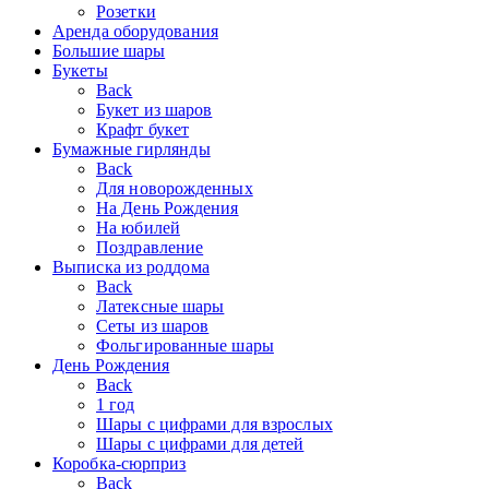
Розетки
Аренда оборудования
Большие шары
Букеты
Back
Букет из шаров
Крафт букет
Бумажные гирлянды
Back
Для новорожденных
На День Рождения
На юбилей
Поздравление
Выписка из роддома
Back
Латексные шары
Сеты из шаров
Фольгированные шары
День Рождения
Back
1 год
Шары с цифрами для взрослых
Шары с цифрами для детей
Коробка-сюрприз
Back