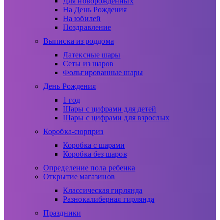
Для новорожденных
На День Рождения
На юбилей
Поздравление
Выписка из роддома
Латексные шары
Сеты из шаров
Фольгированные шары
День Рождения
1 год
Шары с цифрами для детей
Шары с цифрами для взрослых
Коробка-сюрприз
Коробка с шарами
Коробка без шаров
Определение пола ребенка
Открытие магазинов
Классическая гирлянда
Разнокалиберная гирлянда
Праздники