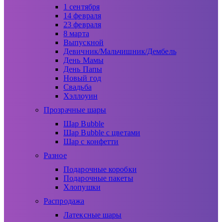
1 сентября
14 февраля
23 февраля
8 марта
Выпускной
Девичник/Мальчишник/Дембель
День Мамы
День Папы
Новый год
Свадьба
Хэллоуин
Прозрачные шары
Шар Bubble
Шар Bubble с цветами
Шар с конфетти
Разное
Подарочные коробки
Подарочные пакеты
Хлопушки
Распродажа
Латексные шары