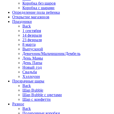
Коробка без шаров
Коробка с шарами
Определение пола ребенка
Открытие магазинов
Праздники
Back
1 сентября
14 февраля
23 февраля
8 марта
Выпускной
Девичник/Мальчишник/Дембель
День Мамы
День Папы
Новый год
Свадьба
Хэллоуин
Прозрачные шары
Back
Шар Bubble
Шар Bubble с цветами
Шар с конфетти
Разное
Back
Подарочные коробки