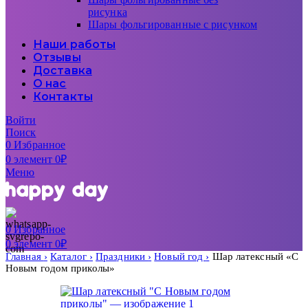
рисунка
Шары фольгированные с рисунком
Наши работы
Отзывы
Доставка
О нас
Контакты
Войти
Поиск
0
Избранное
0
элемент
0
₽
Меню
0
Избранное
0
элемент
0
₽
Главная
Каталог
Праздники
Новый год
Шар латексный «С
Новым годом приколы»