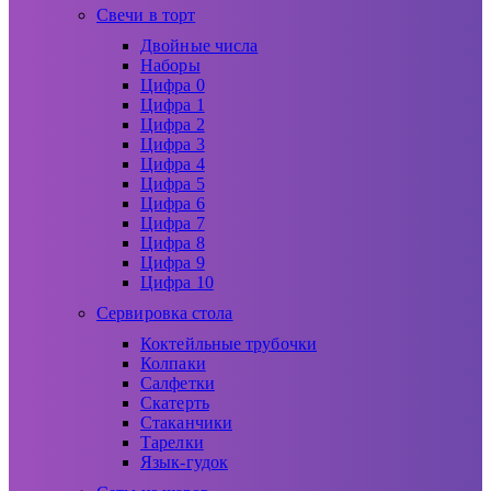
Свечи в торт
Двойные числа
Наборы
Цифра 0
Цифра 1
Цифра 2
Цифра 3
Цифра 4
Цифра 5
Цифра 6
Цифра 7
Цифра 8
Цифра 9
Цифра 10
Сервировка стола
Коктейльные трубочки
Колпаки
Салфетки
Скатерть
Стаканчики
Тарелки
Язык-гудок