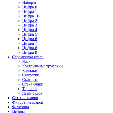
Наборы
Цифра 0
Цифра 1
Цифра 10
Цифра 2
Цифра 3
Цифра 4
Цифра 5
Цифра 6
Цифра 7
Цифра 8
Цифра 9
Сервировка стола
Back
Коктейльные трубочки
Колпаки
Салфетки
Скатерть
Стаканчики
Тарелки
Язык-гудок
Сеты из шаров
Фигуры из шаров
Фотозона
Цифры