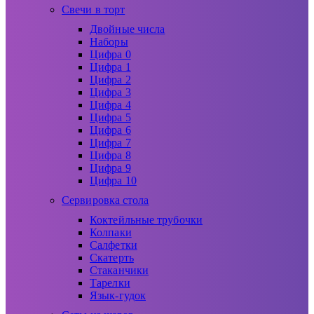
Свечи в торт
Двойные числа
Наборы
Цифра 0
Цифра 1
Цифра 2
Цифра 3
Цифра 4
Цифра 5
Цифра 6
Цифра 7
Цифра 8
Цифра 9
Цифра 10
Сервировка стола
Коктейльные трубочки
Колпаки
Салфетки
Скатерть
Стаканчики
Тарелки
Язык-гудок