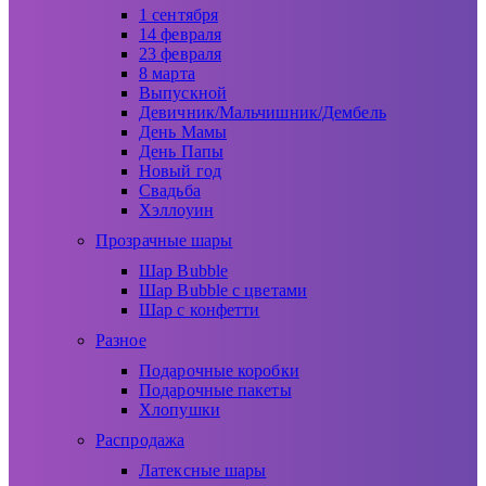
1 сентября
14 февраля
23 февраля
8 марта
Выпускной
Девичник/Мальчишник/Дембель
День Мамы
День Папы
Новый год
Свадьба
Хэллоуин
Прозрачные шары
Шар Bubble
Шар Bubble с цветами
Шар с конфетти
Разное
Подарочные коробки
Подарочные пакеты
Хлопушки
Распродажа
Латексные шары