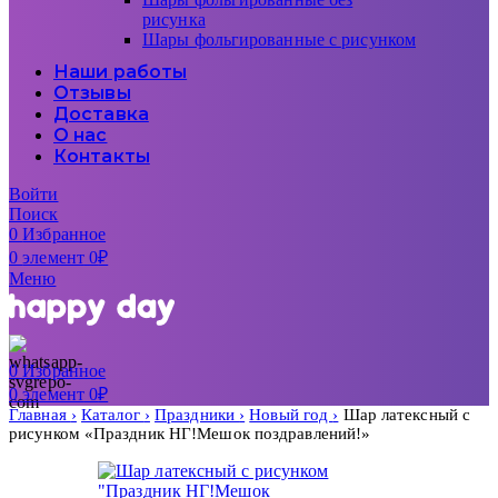
рисунка
Шары фольгированные с рисунком
Наши работы
Отзывы
Доставка
О нас
Контакты
Войти
Поиск
0
Избранное
0
элемент
0
₽
Меню
0
Избранное
0
элемент
0
₽
Главная
Каталог
Праздники
Новый год
Шар латексный с
рисунком «Праздник НГ!Мешок поздравлений!»