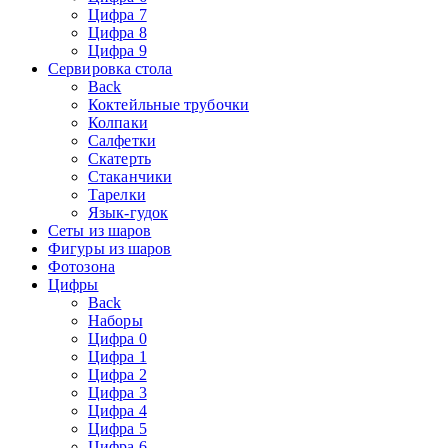
Цифра 7
Цифра 8
Цифра 9
Сервировка стола
Back
Коктейльные трубочки
Колпаки
Салфетки
Скатерть
Стаканчики
Тарелки
Язык-гудок
Сеты из шаров
Фигуры из шаров
Фотозона
Цифры
Back
Наборы
Цифра 0
Цифра 1
Цифра 2
Цифра 3
Цифра 4
Цифра 5
Цифра 6