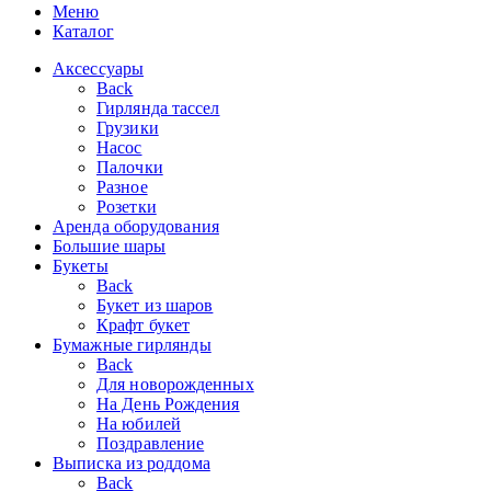
Меню
Каталог
Аксессуары
Back
Гирлянда тассел
Грузики
Насос
Палочки
Разное
Розетки
Аренда оборудования
Большие шары
Букеты
Back
Букет из шаров
Крафт букет
Бумажные гирлянды
Back
Для новорожденных
На День Рождения
На юбилей
Поздравление
Выписка из роддома
Back