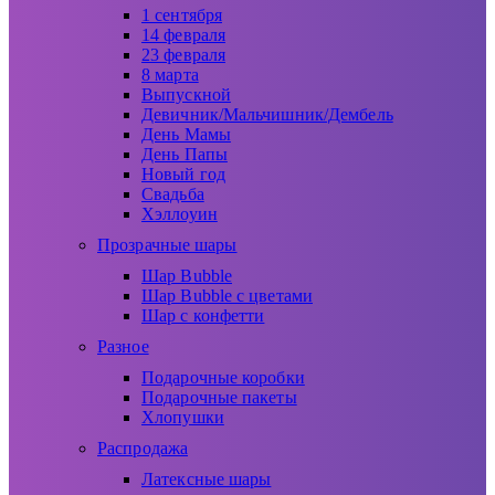
1 сентября
14 февраля
23 февраля
8 марта
Выпускной
Девичник/Мальчишник/Дембель
День Мамы
День Папы
Новый год
Свадьба
Хэллоуин
Прозрачные шары
Шар Bubble
Шар Bubble с цветами
Шар с конфетти
Разное
Подарочные коробки
Подарочные пакеты
Хлопушки
Распродажа
Латексные шары