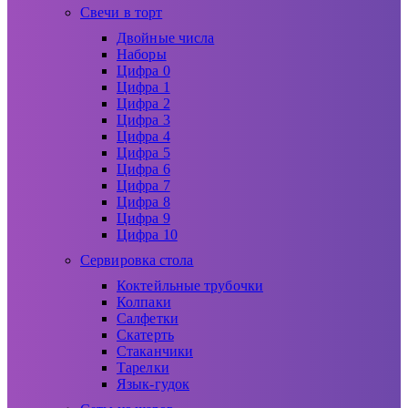
Свечи в торт
Двойные числа
Наборы
Цифра 0
Цифра 1
Цифра 2
Цифра 3
Цифра 4
Цифра 5
Цифра 6
Цифра 7
Цифра 8
Цифра 9
Цифра 10
Сервировка стола
Коктейльные трубочки
Колпаки
Салфетки
Скатерть
Стаканчики
Тарелки
Язык-гудок