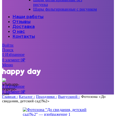
рисунка
Шары фольгированные с рисунком
Наши работы
Отзывы
Доставка
О нас
Контакты
Войти
Поиск
0
Избранное
0
элемент
0
₽
Меню
0
Избранное
0
элемент
0
₽
Главная
Каталог
Праздники
Выпускной
Фотозона «До
свидания, детский сад!№2»