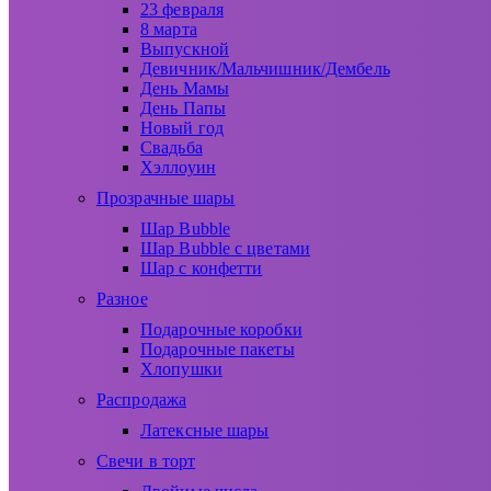
23 февраля
8 марта
Выпускной
Девичник/Мальчишник/Дембель
День Мамы
День Папы
Новый год
Свадьба
Хэллоуин
Прозрачные шары
Шар Bubble
Шар Bubble с цветами
Шар с конфетти
Разное
Подарочные коробки
Подарочные пакеты
Хлопушки
Распродажа
Латексные шары
Свечи в торт