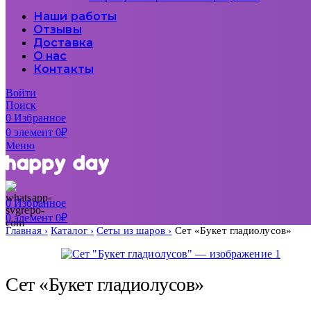
Наши работы
Отзывы
Доставка
О нас
Контакты
Войти
Поиск
0
Избранное
0
элемент
0
₽
Меню
0
Избранное
0
элемент
0
₽
Главная
Каталог
Сеты из шаров
Сет «Букет гладиолусов»
Сет «Букет гладиолусов»