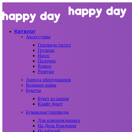
Каталог
Аксессуары
Гирлянда тассел
Грузики
Насос
Палочки
Разное
Розетки
Аренда оборудования
Большие шары
Букеты
Букет из шаров
Крафт букет
Бумажные гирлянды
Для новорожденных
На День Рождения
На юбилей