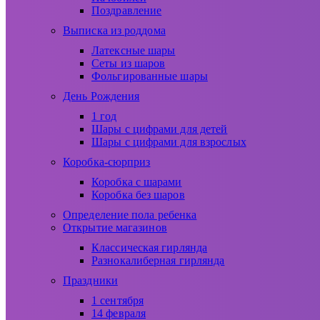
Поздравление
Выписка из роддома
Латексные шары
Сеты из шаров
Фольгированные шары
День Рождения
1 год
Шары с цифрами для детей
Шары с цифрами для взрослых
Коробка-сюрприз
Коробка с шарами
Коробка без шаров
Определение пола ребенка
Открытие магазинов
Классическая гирлянда
Разнокалиберная гирлянда
Праздники
1 сентября
14 февраля