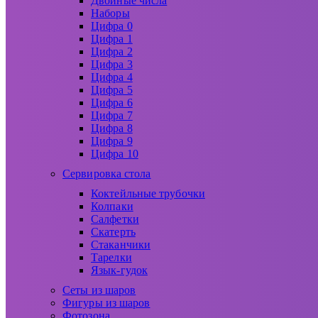
Двойные числа
Наборы
Цифра 0
Цифра 1
Цифра 2
Цифра 3
Цифра 4
Цифра 5
Цифра 6
Цифра 7
Цифра 8
Цифра 9
Цифра 10
Сервировка стола
Коктейльные трубочки
Колпаки
Салфетки
Скатерть
Стаканчики
Тарелки
Язык-гудок
Сеты из шаров
Фигуры из шаров
Фотозона