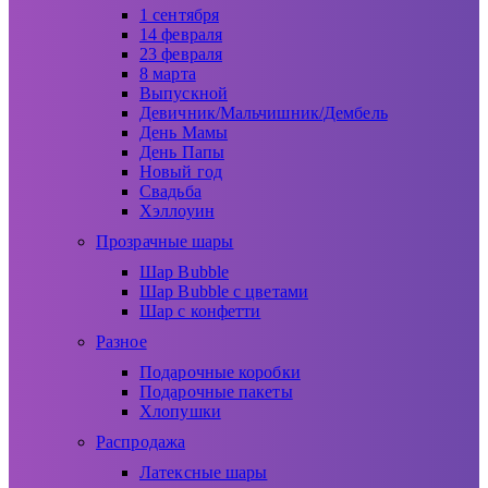
1 сентября
14 февраля
23 февраля
8 марта
Выпускной
Девичник/Мальчишник/Дембель
День Мамы
День Папы
Новый год
Свадьба
Хэллоуин
Прозрачные шары
Шар Bubble
Шар Bubble с цветами
Шар с конфетти
Разное
Подарочные коробки
Подарочные пакеты
Хлопушки
Распродажа
Латексные шары