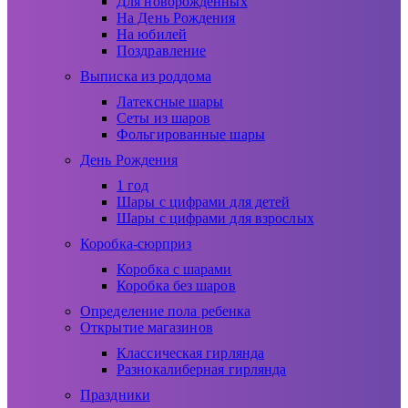
Для новорожденных
На День Рождения
На юбилей
Поздравление
Выписка из роддома
Латексные шары
Сеты из шаров
Фольгированные шары
День Рождения
1 год
Шары с цифрами для детей
Шары с цифрами для взрослых
Коробка-сюрприз
Коробка с шарами
Коробка без шаров
Определение пола ребенка
Открытие магазинов
Классическая гирлянда
Разнокалиберная гирлянда
Праздники