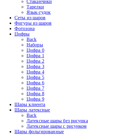
Стаканчики
Тарелки
Язык-гудок
Сеты из шаров
Фигуры из шаров
Фотозона
Цифры
Back
Наборы
Цифра 0
Цифра 1
Цифра 2
Цифра 3
Цифра 4
Цифра 5
Цифра 6
Цифра 7
Цифра 8
Цифра 9
Шары клиента
Шары латексные
Back
Латексные шары без рисунка
Латексные шары с рисунком
Шары фольгированные