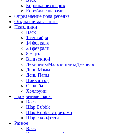
Back
Коробка без шаров
Коробка с шарами
Определение пола ребенка
Открытие магазинов
Праздники
Back
1 сентября
14 февраля
23 февраля
8 марта
Выпускной
Девичник/Мальчишник/Дембель
День Мамы
День Папы
Новый год
Свадьба
Хэллоуин
Прозрачные шары
Back
Шар Bubble
Шар Bubble с цветами
Шар с конфетти
Разное
Back