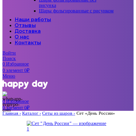
рисунка
Шары фольгированные с рисунком
Наши работы
Отзывы
Доставка
О нас
Контакты
Войти
Поиск
0
Избранное
0
элемент
0
₽
Меню
0
Избранное
0
элемент
0
₽
Главная
Каталог
Сеты из шаров
Сет «День России»