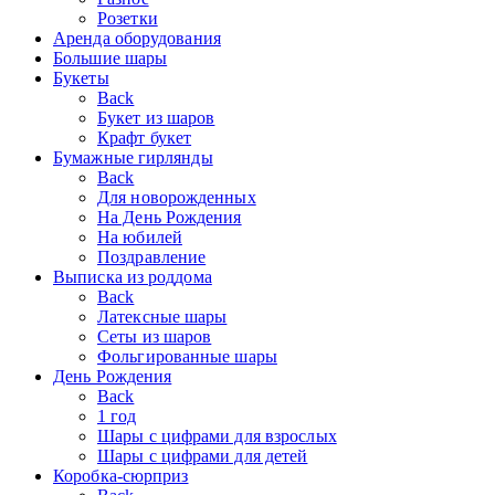
Розетки
Аренда оборудования
Большие шары
Букеты
Back
Букет из шаров
Крафт букет
Бумажные гирлянды
Back
Для новорожденных
На День Рождения
На юбилей
Поздравление
Выписка из роддома
Back
Латексные шары
Сеты из шаров
Фольгированные шары
День Рождения
Back
1 год
Шары с цифрами для взрослых
Шары с цифрами для детей
Коробка-сюрприз