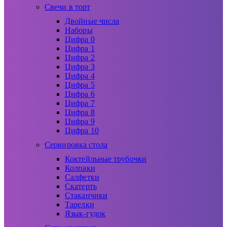
Свечи в торт
Двойные числа
Наборы
Цифра 0
Цифра 1
Цифра 2
Цифра 3
Цифра 4
Цифра 5
Цифра 6
Цифра 7
Цифра 8
Цифра 9
Цифра 10
Сервировка стола
Коктейльные трубочки
Колпаки
Салфетки
Скатерть
Стаканчики
Тарелки
Язык-гудок