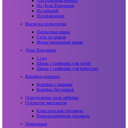
Для новорожденных
На День Рождения
На юбилей
Поздравление
Выписка из роддома
Латексные шары
Сеты из шаров
Фольгированные шары
День Рождения
1 год
Шары с цифрами для детей
Шары с цифрами для взрослых
Коробка-сюрприз
Коробка с шарами
Коробка без шаров
Определение пола ребенка
Открытие магазинов
Классическая гирлянда
Разнокалиберная гирлянда
Праздники