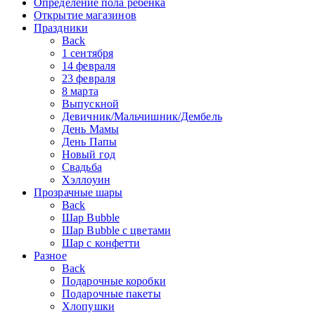
Определение пола ребенка
Открытие магазинов
Праздники
Back
1 сентября
14 февраля
23 февраля
8 марта
Выпускной
Девичник/Мальчишник/Дембель
День Мамы
День Папы
Новый год
Свадьба
Хэллоуин
Прозрачные шары
Back
Шар Bubble
Шар Bubble с цветами
Шар с конфетти
Разное
Back
Подарочные коробки
Подарочные пакеты
Хлопушки