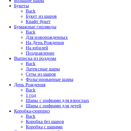
Большие шары
Букеты
Back
Букет из шаров
Крафт букет
Бумажные гирлянды
Back
Для новорожденных
На День Рождения
На юбилей
Поздравление
Выписка из роддома
Back
Латексные шары
Сеты из шаров
Фольгированные шары
День Рождения
Back
1 год
Шары с цифрами для взрослых
Шары с цифрами для детей
Коробка-сюрприз
Back
Коробка без шаров
Коробка с шарами