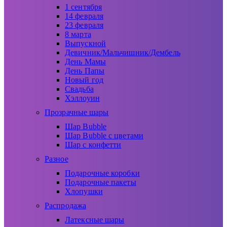
1 сентября
14 февраля
23 февраля
8 марта
Выпускной
Девичник/Мальчишник/Дембель
День Мамы
День Папы
Новый год
Свадьба
Хэллоуин
Прозрачные шары
Шар Bubble
Шар Bubble с цветами
Шар с конфетти
Разное
Подарочные коробки
Подарочные пакеты
Хлопушки
Распродажа
Латексные шары