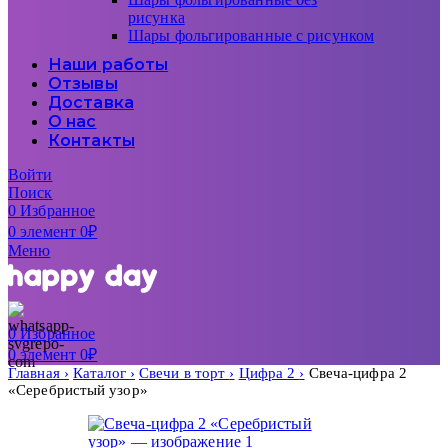
рисунка
Шары фольгированные с рисунком
Наши работы
Отзывы
Доставка
О нас
Контакты
Войти
Поиск
0
Избранное
0
элемент
0
₽
Меню
0
Избранное
0
элемент
0
₽
Главная
Каталог
Свечи в торт
Цифра 2
Свеча-цифра 2
«Серебристый узор»