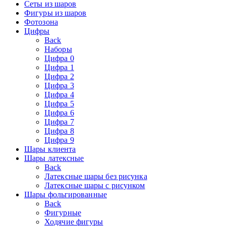
Сеты из шаров
Фигуры из шаров
Фотозона
Цифры
Back
Наборы
Цифра 0
Цифра 1
Цифра 2
Цифра 3
Цифра 4
Цифра 5
Цифра 6
Цифра 7
Цифра 8
Цифра 9
Шары клиента
Шары латексные
Back
Латексные шары без рисунка
Латексные шары с рисунком
Шары фольгированные
Back
Фигурные
Ходячие фигуры