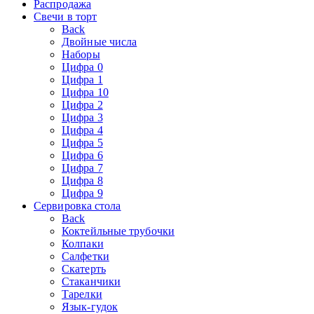
Распродажа
Свечи в торт
Back
Двойные числа
Наборы
Цифра 0
Цифра 1
Цифра 10
Цифра 2
Цифра 3
Цифра 4
Цифра 5
Цифра 6
Цифра 7
Цифра 8
Цифра 9
Сервировка стола
Back
Коктейльные трубочки
Колпаки
Салфетки
Скатерть
Стаканчики
Тарелки
Язык-гудок