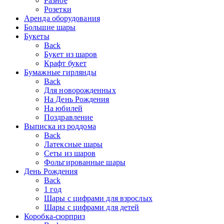
Разное
Розетки
Аренда оборудования
Большие шары
Букеты
Back
Букет из шаров
Крафт букет
Бумажные гирлянды
Back
Для новорожденных
На День Рождения
На юбилей
Поздравление
Выписка из роддома
Back
Латексные шары
Сеты из шаров
Фольгированные шары
День Рождения
Back
1 год
Шары с цифрами для взрослых
Шары с цифрами для детей
Коробка-сюрприз