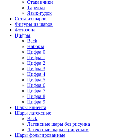
Стаканчики
Тарелки
Язык-гудок
Сеты из шаров
Фигуры из шаров
Фотозона
Цифры
Back
Наборы
Цифра 0
Цифра 1
Цифра 2
Цифра 3
Цифра 4
Цифра 5
Цифра 6
Цифра 7
Цифра 8
Цифра 9
Шары клиента
Шары латексные
Back
Латексные шары без рисунка
Латексные шары с рисунком
Шары фольгированные