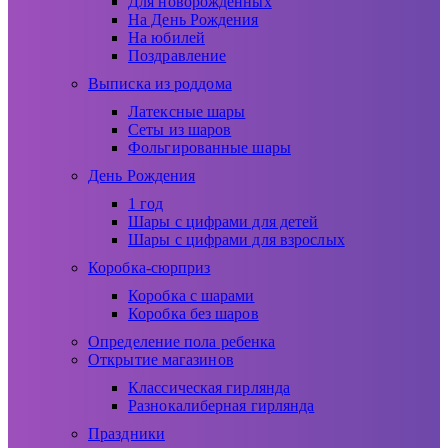
Для новорожденных
На День Рождения
На юбилей
Поздравление
Выписка из роддома
Латексные шары
Сеты из шаров
Фольгированные шары
День Рождения
1 год
Шары с цифрами для детей
Шары с цифрами для взрослых
Коробка-сюрприз
Коробка с шарами
Коробка без шаров
Определение пола ребенка
Открытие магазинов
Классическая гирлянда
Разнокалиберная гирлянда
Праздники