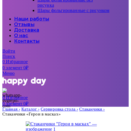
рисунка
Шары фольгированные с рисунком
Наши работы
Отзывы
Доставка
О нас
Контакты
Войти
Поиск
0
Избранное
0
элемент
0
₽
Меню
0
Избранное
0
элемент
0
₽
Главная
Каталог
Сервировка стола
Стаканчики
Стаканчики «Герои в масках»