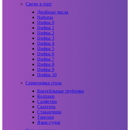
Свечи в торт
Двойные числа
Наборы
Цифра 0
Цифра 1
Цифра 2
Цифра 3
Цифра 4
Цифра 5
Цифра 6
Цифра 7
Цифра 8
Цифра 9
Цифра 10
Сервировка стола
Коктейльные трубочки
Колпаки
Салфетки
Скатерть
Стаканчики
Тарелки
Язык-гудок