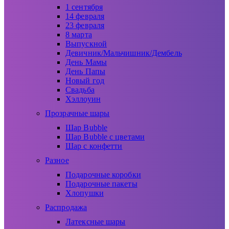
1 сентября
14 февраля
23 февраля
8 марта
Выпускной
Девичник/Мальчишник/Дембель
День Мамы
День Папы
Новый год
Свадьба
Хэллоуин
Прозрачные шары
Шар Bubble
Шар Bubble с цветами
Шар с конфетти
Разное
Подарочные коробки
Подарочные пакеты
Хлопушки
Распродажа
Латексные шары