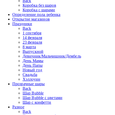
Back
Коробка без шаров
Коробка с шарами
Определение пола ребенка
Открытие магазинов
Праздники
Back
1 сентября
14 февраля
23 февраля
8 марта
Выпускной
Девичник/Мальчишник/Дембель
День Мамы
День Папы
Новый год
Свадьба
Хэллоуин
Прозрачные шары
Back
Шар Bubble
Шар Bubble с цветами
Шар с конфетти
Разное
Back