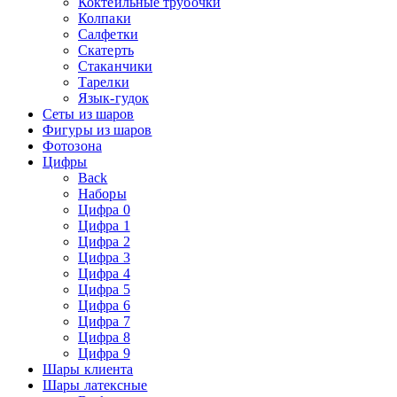
Коктейльные трубочки
Колпаки
Салфетки
Скатерть
Стаканчики
Тарелки
Язык-гудок
Сеты из шаров
Фигуры из шаров
Фотозона
Цифры
Back
Наборы
Цифра 0
Цифра 1
Цифра 2
Цифра 3
Цифра 4
Цифра 5
Цифра 6
Цифра 7
Цифра 8
Цифра 9
Шары клиента
Шары латексные