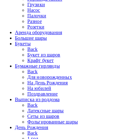
Грузики
Насос
Палочки
Разное
Розетки
Аренда оборудования
Большие шары
Букеты
Back
Букет из шаров
Крафт букет
Бумажные гирлянды
Back
Для новорожденных
На День Рождения
На юбилей
Поздравление
Выписка из роддома
Back
Латексные шары
Сеты из шаров
Фольгированные шары
День Рождения
Back
1 год