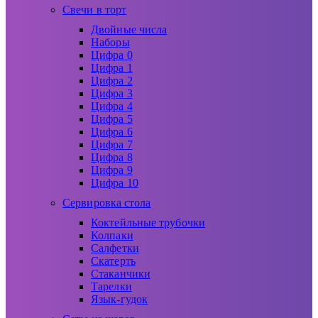
Свечи в торт
Двойные числа
Наборы
Цифра 0
Цифра 1
Цифра 2
Цифра 3
Цифра 4
Цифра 5
Цифра 6
Цифра 7
Цифра 8
Цифра 9
Цифра 10
Сервировка стола
Коктейльные трубочки
Колпаки
Салфетки
Скатерть
Стаканчики
Тарелки
Язык-гудок