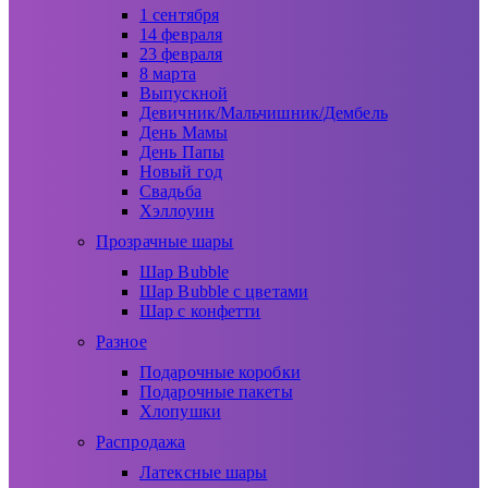
1 сентября
14 февраля
23 февраля
8 марта
Выпускной
Девичник/Мальчишник/Дембель
День Мамы
День Папы
Новый год
Свадьба
Хэллоуин
Прозрачные шары
Шар Bubble
Шар Bubble с цветами
Шар с конфетти
Разное
Подарочные коробки
Подарочные пакеты
Хлопушки
Распродажа
Латексные шары