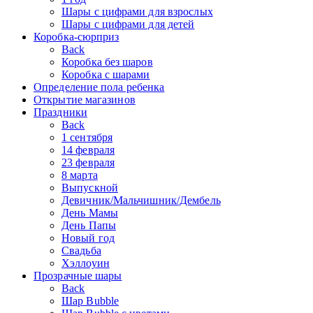
Шары с цифрами для взрослых
Шары с цифрами для детей
Коробка-сюрприз
Back
Коробка без шаров
Коробка с шарами
Определение пола ребенка
Открытие магазинов
Праздники
Back
1 сентября
14 февраля
23 февраля
8 марта
Выпускной
Девичник/Мальчишник/Дембель
День Мамы
День Папы
Новый год
Свадьба
Хэллоуин
Прозрачные шары
Back
Шар Bubble