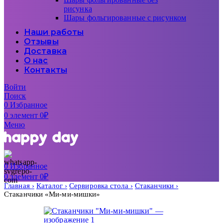
рисунка
Шары фольгированные с рисунком
Наши работы
Отзывы
Доставка
О нас
Контакты
Войти
Поиск
0
Избранное
0
элемент
0
₽
Меню
0
Избранное
0
элемент
0
₽
Главная
Каталог
Сервировка стола
Стаканчики
Стаканчики «Ми-ми-мишки»