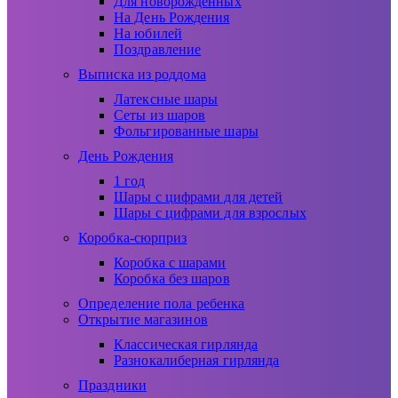
Для новорожденных
На День Рождения
На юбилей
Поздравление
Выписка из роддома
Латексные шары
Сеты из шаров
Фольгированные шары
День Рождения
1 год
Шары с цифрами для детей
Шары с цифрами для взрослых
Коробка-сюрприз
Коробка с шарами
Коробка без шаров
Определение пола ребенка
Открытие магазинов
Классическая гирлянда
Разнокалиберная гирлянда
Праздники