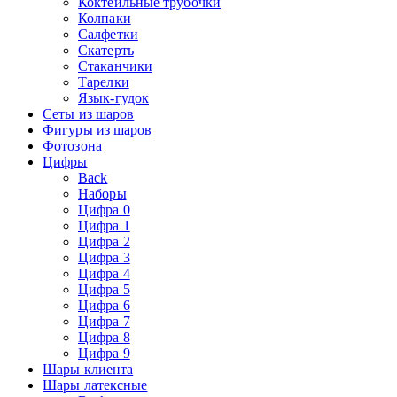
Коктейльные трубочки
Колпаки
Салфетки
Скатерть
Стаканчики
Тарелки
Язык-гудок
Сеты из шаров
Фигуры из шаров
Фотозона
Цифры
Back
Наборы
Цифра 0
Цифра 1
Цифра 2
Цифра 3
Цифра 4
Цифра 5
Цифра 6
Цифра 7
Цифра 8
Цифра 9
Шары клиента
Шары латексные