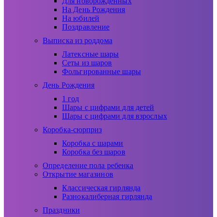
Для новорожденных
На День Рождения
На юбилей
Поздравление
Выписка из роддома
Латексные шары
Сеты из шаров
Фольгированные шары
День Рождения
1 год
Шары с цифрами для детей
Шары с цифрами для взрослых
Коробка-сюрприз
Коробка с шарами
Коробка без шаров
Определение пола ребенка
Открытие магазинов
Классическая гирлянда
Разнокалиберная гирлянда
Праздники