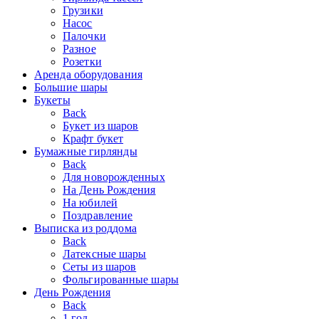
Грузики
Насос
Палочки
Разное
Розетки
Аренда оборудования
Большие шары
Букеты
Back
Букет из шаров
Крафт букет
Бумажные гирлянды
Back
Для новорожденных
На День Рождения
На юбилей
Поздравление
Выписка из роддома
Back
Латексные шары
Сеты из шаров
Фольгированные шары
День Рождения
Back
1 год