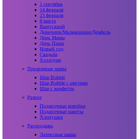
1 сентября
14 февраля
23 февраля
8 марта
Выпускной
Девичник/Мальчишник/Дембель
День Мамы
День Папы
Новый год
Свадьба
Хэллоуин
Прозрачные шары
Шар Bubble
Шар Bubble с цветами
Шар с конфетти
Разное
Подарочные коробки
Подарочные пакеты
Хлопушки
Распродажа
Латексные шары