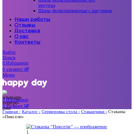
рисунка
Шары фольгированные с рисунком
Наши работы
Отзывы
Доставка
О нас
Контакты
Войти
Поиск
0
Избранное
0
элемент
0
₽
Меню
0
Избранное
0
элемент
0
₽
Главная
Каталог
Сервировка стола
Стаканчики
Стаканы
«Пиксели»