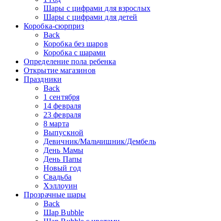
Шары с цифрами для взрослых
Шары с цифрами для детей
Коробка-сюрприз
Back
Коробка без шаров
Коробка с шарами
Определение пола ребенка
Открытие магазинов
Праздники
Back
1 сентября
14 февраля
23 февраля
8 марта
Выпускной
Девичник/Мальчишник/Дембель
День Мамы
День Папы
Новый год
Свадьба
Хэллоуин
Прозрачные шары
Back
Шар Bubble