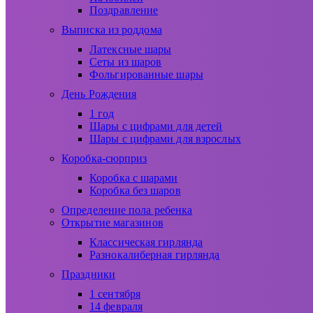
Поздравление
Выписка из роддома
Латексные шары
Сеты из шаров
Фольгированные шары
День Рождения
1 год
Шары с цифрами для детей
Шары с цифрами для взрослых
Коробка-сюрприз
Коробка с шарами
Коробка без шаров
Определение пола ребенка
Открытие магазинов
Классическая гирлянда
Разнокалиберная гирлянда
Праздники
1 сентября
14 февраля