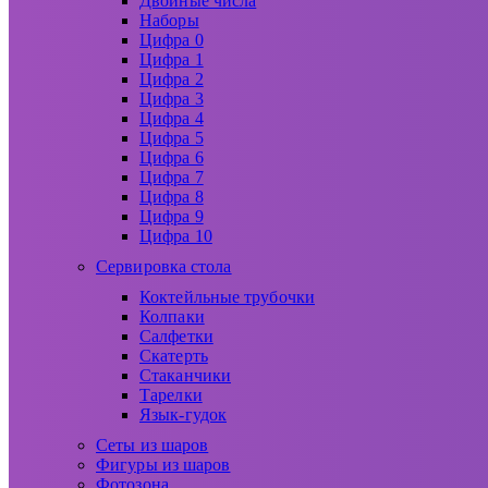
Двойные числа
Наборы
Цифра 0
Цифра 1
Цифра 2
Цифра 3
Цифра 4
Цифра 5
Цифра 6
Цифра 7
Цифра 8
Цифра 9
Цифра 10
Сервировка стола
Коктейльные трубочки
Колпаки
Салфетки
Скатерть
Стаканчики
Тарелки
Язык-гудок
Сеты из шаров
Фигуры из шаров
Фотозона