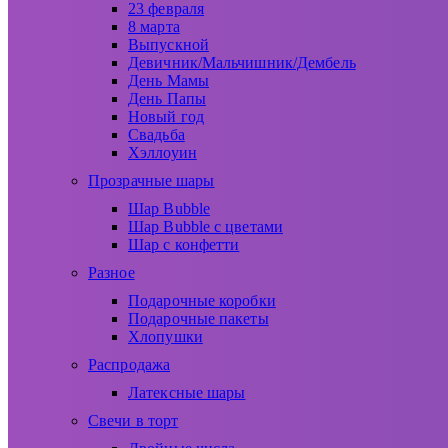
23 февраля
8 марта
Выпускной
Девичник/Мальчишник/Дембель
День Мамы
День Папы
Новый год
Свадьба
Хэллоуин
Прозрачные шары
Шар Bubble
Шар Bubble с цветами
Шар с конфетти
Разное
Подарочные коробки
Подарочные пакеты
Хлопушки
Распродажа
Латексные шары
Свечи в торт