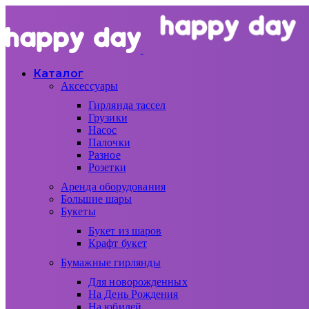
Каталог
Аксессуары
Гирлянда тассел
Грузики
Насос
Палочки
Разное
Розетки
Аренда оборудования
Большие шары
Букеты
Букет из шаров
Крафт букет
Бумажные гирлянды
Для новорожденных
На День Рождения
На юбилей