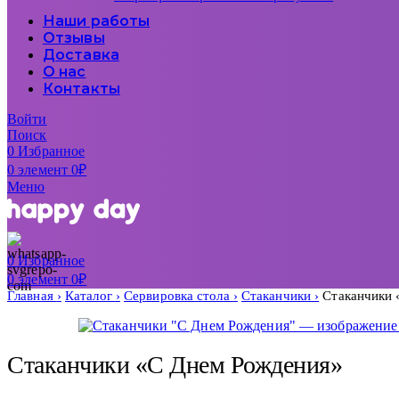
Наши работы
Отзывы
Доставка
О нас
Контакты
Войти
Поиск
0
Избранное
0
элемент
0
₽
Меню
0
Избранное
0
элемент
0
₽
Главная
Каталог
Сервировка стола
Стаканчики
Стаканчики 
Стаканчики «С Днем Рождения»