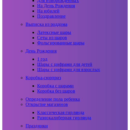
Для новорожденных
На День Рождения
На юбилей
Поздравление
Выписка из роддома
Латексные шары
Сеты из шаров
Фольгированные шары
День Рождения
1 год
Шары с цифрами для детей
Шары с цифрами для взрослых
Коробка-сюрприз
Коробка с шарами
Коробка без шаров
Определение пола ребенка
Открытие магазинов
Классическая гирлянда
Разнокалиберная гирлянда
Праздники