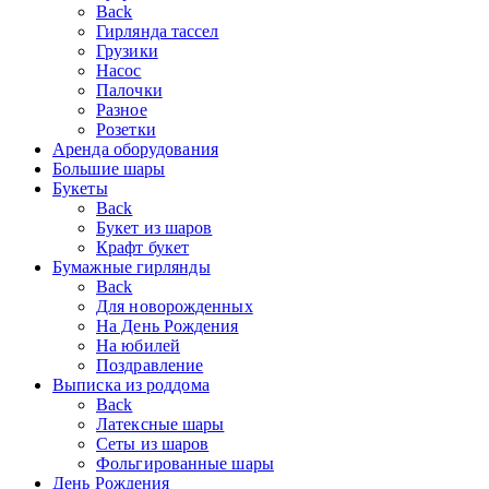
Back
Гирлянда тассел
Грузики
Насос
Палочки
Разное
Розетки
Аренда оборудования
Большие шары
Букеты
Back
Букет из шаров
Крафт букет
Бумажные гирлянды
Back
Для новорожденных
На День Рождения
На юбилей
Поздравление
Выписка из роддома
Back
Латексные шары
Сеты из шаров
Фольгированные шары
День Рождения