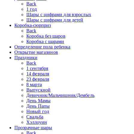
Back
1 год
Шары с цифрами для взрослых
Шары с цифрами для детей
Коробка-сюрприз
Back
Коробка без шаров
Коробка с шарами
Определение пола ребенка
Открытие магазинов
Праздники
Back
1 сентября
14 февраля
23 февраля
8 марта
Выпускной
Девичник/Мальчишник/Дембель
День Мамы
День Папы
Новый год
Свадьба
Хэллоуин
Прозрачные шары
Back