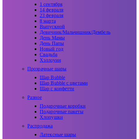
1 сентября
14 февраля
23 февраля
8 марта
Выпускной
Девичник/Мальчишник/Дембель
День Мамы
День Папы
Новый год
Свадьба
Хэллоуин
Прозрачные шары
Шар Bubble
Шар Bubble с цветами
Шар с конфетти
Разное
Подарочные коробки
Подарочные пакеты
Хлопушки
Распродажа
Латексные шары