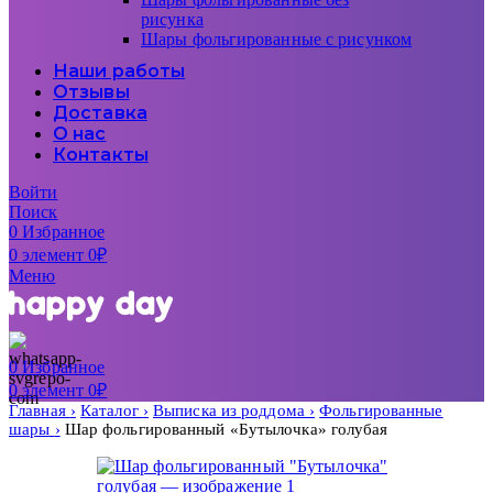
рисунка
Шары фольгированные с рисунком
Наши работы
Отзывы
Доставка
О нас
Контакты
Войти
Поиск
0
Избранное
0
элемент
0
₽
Меню
0
Избранное
0
элемент
0
₽
Главная
Каталог
Выписка из роддома
Фольгированные
шары
Шар фольгированный «Бутылочка» голубая