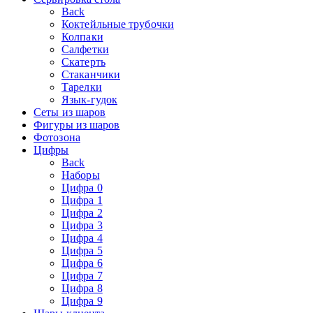
Back
Коктейльные трубочки
Колпаки
Салфетки
Скатерть
Стаканчики
Тарелки
Язык-гудок
Сеты из шаров
Фигуры из шаров
Фотозона
Цифры
Back
Наборы
Цифра 0
Цифра 1
Цифра 2
Цифра 3
Цифра 4
Цифра 5
Цифра 6
Цифра 7
Цифра 8
Цифра 9