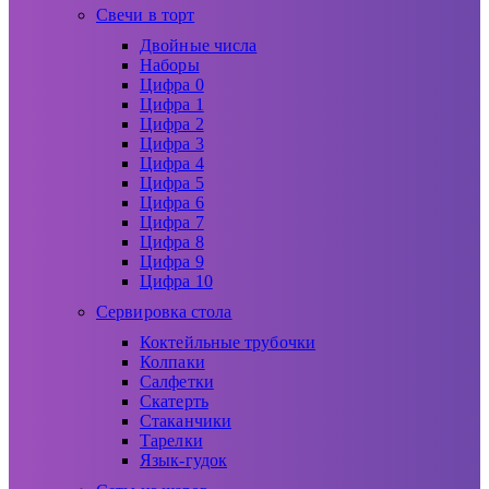
Свечи в торт
Двойные числа
Наборы
Цифра 0
Цифра 1
Цифра 2
Цифра 3
Цифра 4
Цифра 5
Цифра 6
Цифра 7
Цифра 8
Цифра 9
Цифра 10
Сервировка стола
Коктейльные трубочки
Колпаки
Салфетки
Скатерть
Стаканчики
Тарелки
Язык-гудок