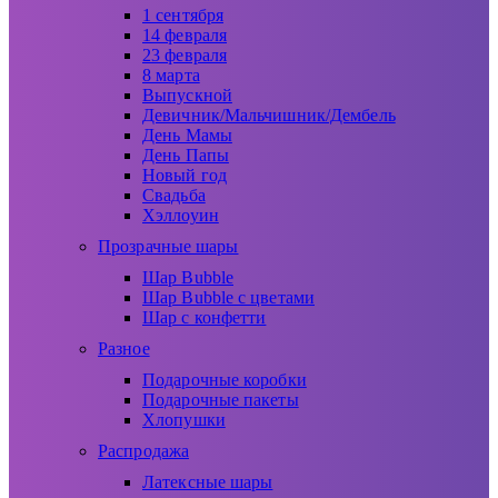
1 сентября
14 февраля
23 февраля
8 марта
Выпускной
Девичник/Мальчишник/Дембель
День Мамы
День Папы
Новый год
Свадьба
Хэллоуин
Прозрачные шары
Шар Bubble
Шар Bubble с цветами
Шар с конфетти
Разное
Подарочные коробки
Подарочные пакеты
Хлопушки
Распродажа
Латексные шары