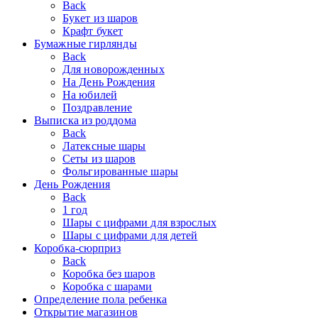
Back
Букет из шаров
Крафт букет
Бумажные гирлянды
Back
Для новорожденных
На День Рождения
На юбилей
Поздравление
Выписка из роддома
Back
Латексные шары
Сеты из шаров
Фольгированные шары
День Рождения
Back
1 год
Шары с цифрами для взрослых
Шары с цифрами для детей
Коробка-сюрприз
Back
Коробка без шаров
Коробка с шарами
Определение пола ребенка
Открытие магазинов