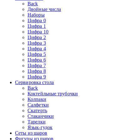
Back
Двойные числа
Наборы
Цифра 0
Цифра 1
Цифра 10
Цифра 2
Цифра 3
Цифра 4
Цифра 5
Цифра 6
Цифра 7
Цифра 8
Цифра 9
Сервировка стола
Back
Коктейльные трубочки
Колпаки
Салфетки
Скатерть
Стаканчики
Тарелки
Язык-гудок
Сеты из шаров
Фигуры из шаров