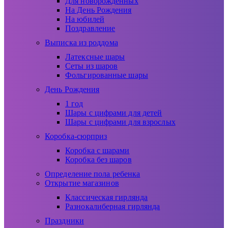
Для новорожденных
На День Рождения
На юбилей
Поздравление
Выписка из роддома
Латексные шары
Сеты из шаров
Фольгированные шары
День Рождения
1 год
Шары с цифрами для детей
Шары с цифрами для взрослых
Коробка-сюрприз
Коробка с шарами
Коробка без шаров
Определение пола ребенка
Открытие магазинов
Классическая гирлянда
Разнокалиберная гирлянда
Праздники