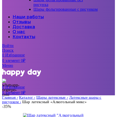
рисунка
Шары фольгированные с рисунком
Наши работы
Отзывы
Доставка
О нас
Контакты
Войти
Поиск
0
Избранное
0
элемент
0
₽
Меню
0
Избранное
0
элемент
0
₽
Главная
Каталог
Шары латексные
Латексные шары с
рисунком
Шар латексный «Алкогольный микс»
-35%