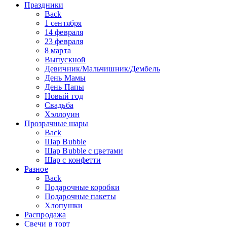
Праздники
Back
1 сентября
14 февраля
23 февраля
8 марта
Выпускной
Девичник/Мальчишник/Дембель
День Мамы
День Папы
Новый год
Свадьба
Хэллоуин
Прозрачные шары
Back
Шар Bubble
Шар Bubble с цветами
Шар с конфетти
Разное
Back
Подарочные коробки
Подарочные пакеты
Хлопушки
Распродажа
Свечи в торт