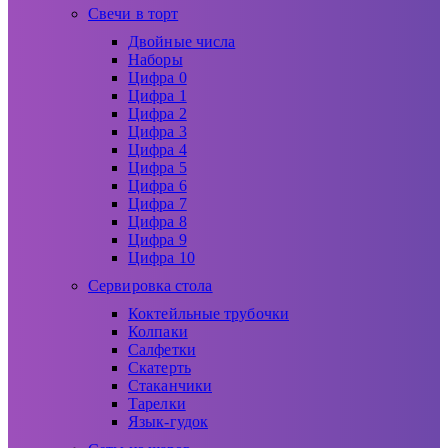
Свечи в торт
Двойные числа
Наборы
Цифра 0
Цифра 1
Цифра 2
Цифра 3
Цифра 4
Цифра 5
Цифра 6
Цифра 7
Цифра 8
Цифра 9
Цифра 10
Сервировка стола
Коктейльные трубочки
Колпаки
Салфетки
Скатерть
Стаканчики
Тарелки
Язык-гудок