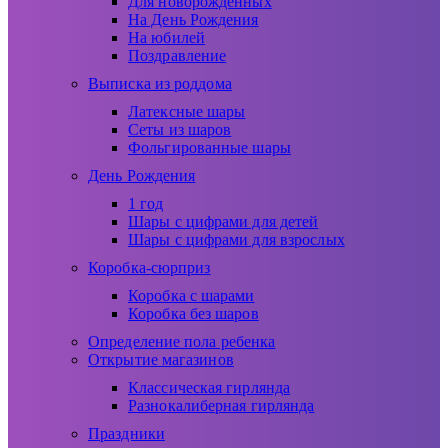
Для новорожденных
На День Рождения
На юбилей
Поздравление
Выписка из роддома
Латексные шары
Сеты из шаров
Фольгированные шары
День Рождения
1 год
Шары с цифрами для детей
Шары с цифрами для взрослых
Коробка-сюрприз
Коробка с шарами
Коробка без шаров
Определение пола ребенка
Открытие магазинов
Классическая гирлянда
Разнокалиберная гирлянда
Праздники