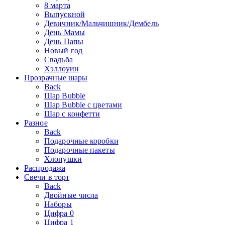
8 марта
Выпускной
Девичник/Мальчишник/Дембель
День Мамы
День Папы
Новый год
Свадьба
Хэллоуин
Прозрачные шары
Back
Шар Bubble
Шар Bubble с цветами
Шар с конфетти
Разное
Back
Подарочные коробки
Подарочные пакеты
Хлопушки
Распродажа
Свечи в торт
Back
Двойные числа
Наборы
Цифра 0
Цифра 1