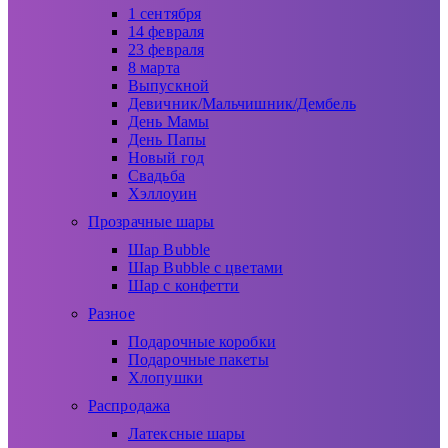
1 сентября
14 февраля
23 февраля
8 марта
Выпускной
Девичник/Мальчишник/Дембель
День Мамы
День Папы
Новый год
Свадьба
Хэллоуин
Прозрачные шары
Шар Bubble
Шар Bubble с цветами
Шар с конфетти
Разное
Подарочные коробки
Подарочные пакеты
Хлопушки
Распродажа
Латексные шары