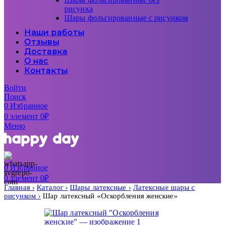
рисунка
Шары фольгированные с рисунком
Наши работы
Отзывы
Доставка
О нас
Контакты
Войти
Поиск
0
Избранное
0
элемент
0
₽
Меню
0
Избранное
0
элемент
0
₽
Главная
Каталог
Шары латексные
Латексные шары с
рисунком
Шар латексный «Оскорбления женские»