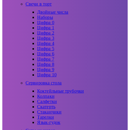
Свечи в торт
Двойные числа
Наборы
Цифра 0
Цифра 1
Цифра 2
Цифра 3
Цифра 4
Цифра 5
Цифра 6
Цифра 7
Цифра 8
Цифра 9
Цифра 10
Сервировка стола
Коктейльные трубочки
Колпаки
Салфетки
Скатерть
Стаканчики
Тарелки
Язык-гудок