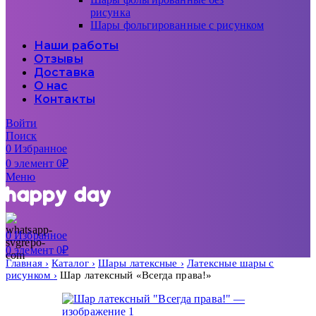
рисунка
Шары фольгированные с рисунком
Наши работы
Отзывы
Доставка
О нас
Контакты
Войти
Поиск
0
Избранное
0
элемент
0
₽
Меню
0
Избранное
0
элемент
0
₽
Главная
Каталог
Шары латексные
Латексные шары с
рисунком
Шар латексный «Всегда права!»