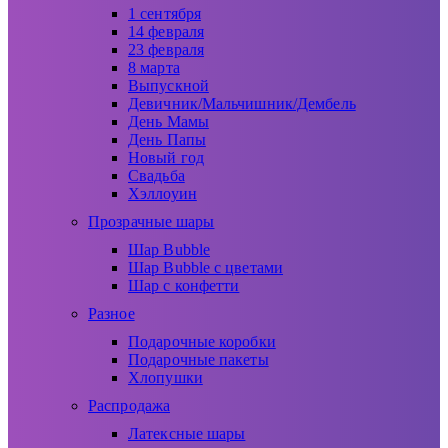
1 сентября
14 февраля
23 февраля
8 марта
Выпускной
Девичник/Мальчишник/Дембель
День Мамы
День Папы
Новый год
Свадьба
Хэллоуин
Прозрачные шары
Шар Bubble
Шар Bubble с цветами
Шар с конфетти
Разное
Подарочные коробки
Подарочные пакеты
Хлопушки
Распродажа
Латексные шары