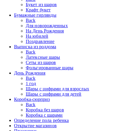
Букет из шаров
Крафт букет
Бумажные гирлянды
Back
Для новорожденных
На День Рождения
На юбилей
Поздравление
Выписка из роддома
Back
Латексные шары
Сеты из шаров
Фольгированные шары
День Рождения
Back
1 год
Шары с цифрами для взрослых
Шары с цифрами для детей
Коробка-сюрприз
Back
Коробка без шаров
Коробка с шарами
Определение пола ребенка
Открытие магазинов
Праздники