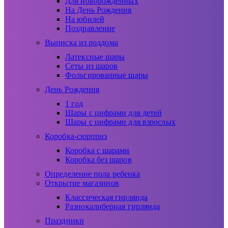
Для новорожденных
На День Рождения
На юбилей
Поздравление
Выписка из роддома
Латексные шары
Сеты из шаров
Фольгированные шары
День Рождения
1 год
Шары с цифрами для детей
Шары с цифрами для взрослых
Коробка-сюрприз
Коробка с шарами
Коробка без шаров
Определение пола ребенка
Открытие магазинов
Классическая гирлянда
Разнокалиберная гирлянда
Праздники