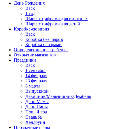
День Рождения
Back
1 год
Шары с цифрами для взрослых
Шары с цифрами для детей
Коробка-сюрприз
Back
Коробка без шаров
Коробка с шарами
Определение пола ребенка
Открытие магазинов
Праздники
Back
1 сентября
14 февраля
23 февраля
8 марта
Выпускной
Девичник/Мальчишник/Дембель
День Мамы
День Папы
Новый год
Свадьба
Хэллоуин
Прозрачные шары