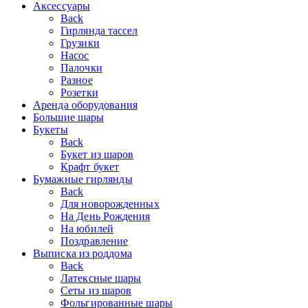
Аксессуары
Back
Гирлянда тассел
Грузики
Насос
Палочки
Разное
Розетки
Аренда оборудования
Большие шары
Букеты
Back
Букет из шаров
Крафт букет
Бумажные гирлянды
Back
Для новорожденных
На День Рождения
На юбилей
Поздравление
Выписка из роддома
Back
Латексные шары
Сеты из шаров
Фольгированные шары