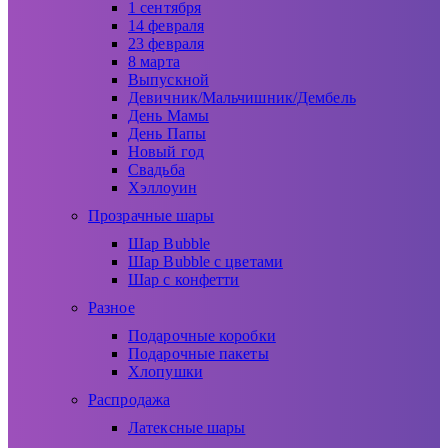
1 сентября
14 февраля
23 февраля
8 марта
Выпускной
Девичник/Мальчишник/Дембель
День Мамы
День Папы
Новый год
Свадьба
Хэллоуин
Прозрачные шары
Шар Bubble
Шар Bubble с цветами
Шар с конфетти
Разное
Подарочные коробки
Подарочные пакеты
Хлопушки
Распродажа
Латексные шары