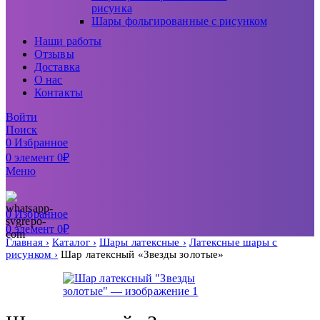
рисунка
Шары фольгированные с рисунком
Наши работы
Отзывы
Доставка
О нас
Контакты
Войти
Поиск
0
Избранное
0
элемент
0
₽
Меню
0
Избранное
0
элемент
0
₽
Главная
Каталог
Шары латексные
Латексные шары с
рисунком
Шар латексный «Звезды золотые»