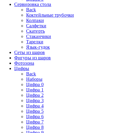
Сервировка стола
Back
Коктейльные трубочки
Колпаки
Салфетки
Скатерть
Стаканчики
Тарелки
Язык-гудок
Сеты из шаров
Фигуры из шаров
Фотозона
Цифры
Back
Наборы
Цифра 0
Цифра 1
Цифра 2
Цифра 3
Цифра 4
Цифра 5
Цифра 6
Цифра 7
Цифра 8
Цифра 9