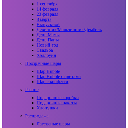
1 сентября
14 февраля
23 февраля
8 марта
Выпускной
Девичник/Мальчишник/Дембель
День Мамы
День Папы
Новый год
Свадьба
Хэллоуин
Прозрачные шары
Шар Bubble
Шар Bubble с цветами
Шар с конфетти
Разное
Подарочные коробки
Подарочные пакеты
Хлопушки
Распродажа
Латексные шары