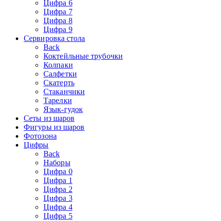
Цифра 6
Цифра 7
Цифра 8
Цифра 9
Сервировка стола
Back
Коктейльные трубочки
Колпаки
Салфетки
Скатерть
Стаканчики
Тарелки
Язык-гудок
Сеты из шаров
Фигуры из шаров
Фотозона
Цифры
Back
Наборы
Цифра 0
Цифра 1
Цифра 2
Цифра 3
Цифра 4
Цифра 5