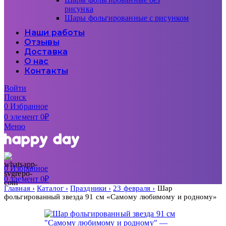
рисунка
Шары фольгированные с рисунком
Наши работы
Отзывы
Доставка
О нас
Контакты
Войти
Поиск
0
Избранное
0
элемент
0
₽
Меню
0
Избранное
0
элемент
0
₽
Главная
Каталог
Праздники
23 февраля
Шар
фольгированный звезда 91 см «Самому любимому и родному»