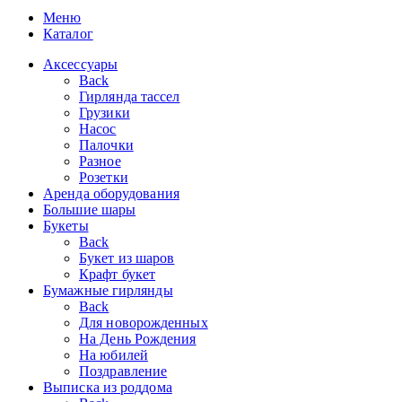
Меню
Каталог
Аксессуары
Back
Гирлянда тассел
Грузики
Насос
Палочки
Разное
Розетки
Аренда оборудования
Большие шары
Букеты
Back
Букет из шаров
Крафт букет
Бумажные гирлянды
Back
Для новорожденных
На День Рождения
На юбилей
Поздравление
Выписка из роддома