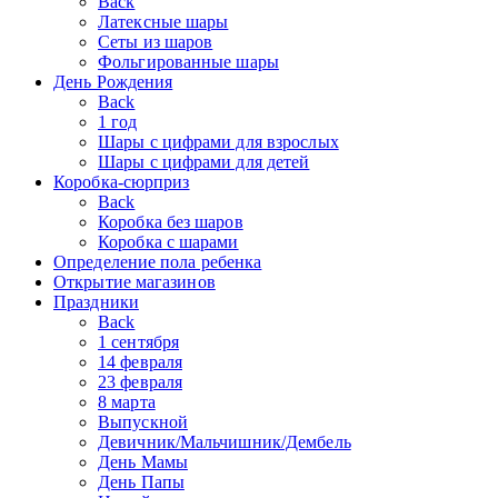
Back
Латексные шары
Сеты из шаров
Фольгированные шары
День Рождения
Back
1 год
Шары с цифрами для взрослых
Шары с цифрами для детей
Коробка-сюрприз
Back
Коробка без шаров
Коробка с шарами
Определение пола ребенка
Открытие магазинов
Праздники
Back
1 сентября
14 февраля
23 февраля
8 марта
Выпускной
Девичник/Мальчишник/Дембель
День Мамы
День Папы