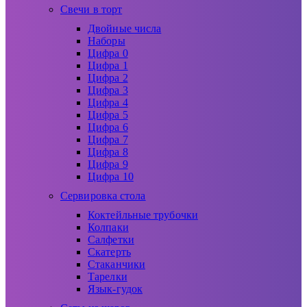
Свечи в торт
Двойные числа
Наборы
Цифра 0
Цифра 1
Цифра 2
Цифра 3
Цифра 4
Цифра 5
Цифра 6
Цифра 7
Цифра 8
Цифра 9
Цифра 10
Сервировка стола
Коктейльные трубочки
Колпаки
Салфетки
Скатерть
Стаканчики
Тарелки
Язык-гудок