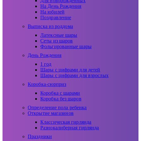
Для новорожденных
На День Рождения
На юбилей
Поздравление
Выписка из роддома
Латексные шары
Сеты из шаров
Фольгированные шары
День Рождения
1 год
Шары с цифрами для детей
Шары с цифрами для взрослых
Коробка-сюрприз
Коробка с шарами
Коробка без шаров
Определение пола ребенка
Открытие магазинов
Классическая гирлянда
Разнокалиберная гирлянда
Праздники