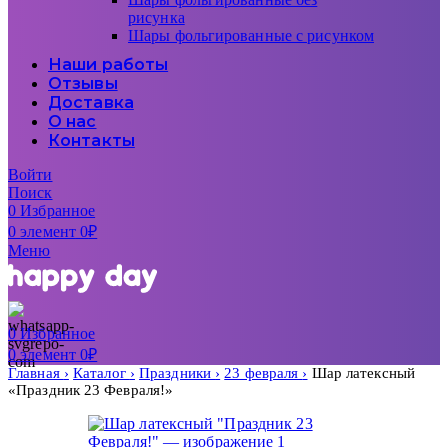
рисунка
Шары фольгированные с рисунком
Наши работы
Отзывы
Доставка
О нас
Контакты
Войти
Поиск
0
Избранное
0
элемент
0
₽
Меню
0
Избранное
0
элемент
0
₽
Главная
Каталог
Праздники
23 февраля
Шар латексный
«Праздник 23 Февраля!»