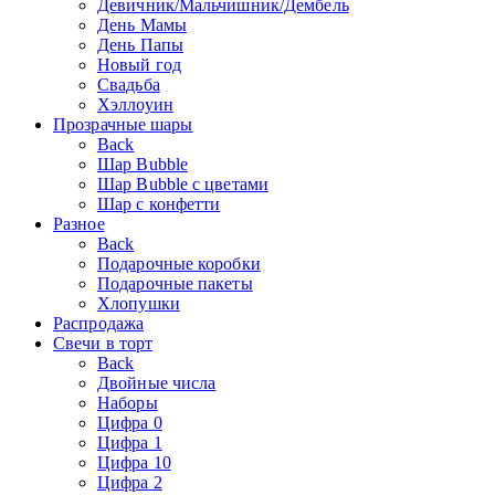
Девичник/Мальчишник/Дембель
День Мамы
День Папы
Новый год
Свадьба
Хэллоуин
Прозрачные шары
Back
Шар Bubble
Шар Bubble с цветами
Шар с конфетти
Разное
Back
Подарочные коробки
Подарочные пакеты
Хлопушки
Распродажа
Свечи в торт
Back
Двойные числа
Наборы
Цифра 0
Цифра 1
Цифра 10
Цифра 2