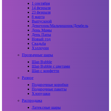
1 сентября
14 февраля
23 февраля
8 марта
Выпускной
Девичник/Мальчишник/Дембель
День Мамы
День Папы
Новый год
Свадьба
Хэллоуин
Прозрачные шары
Шар Bubble
Шар Bubble с цветами
Шар с конфетти
Разное
Подарочные коробки
Подарочные пакеты
Хлопушки
Распродажа
Латексные шары